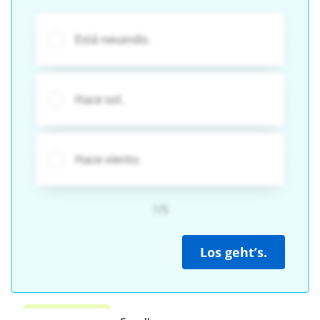
Está nevando.
Hace sol.
Hace viento.
1/5
Los geht’s.