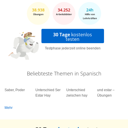
38.938
34.252
24h
Übungen
Arbeitsblätter
Hilfe von
Lehrkräften
30 Tage
kostenlos
testen
Testphase jederzeit online beenden
Beliebteste Themen in Spanisch
Saber, Poder
Unterschied Ser
Unterschied
und estar –
Estar Hay
zwischen hay
Übungen
Mehr