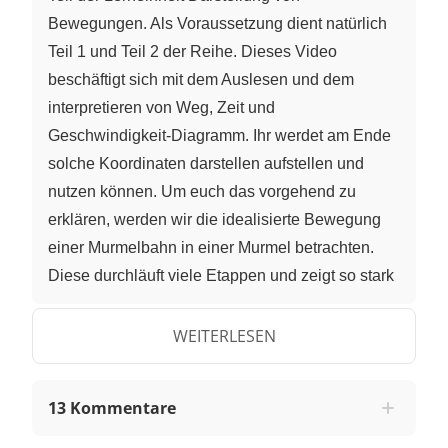
Bewegungen. Als Voraussetzung dient natürlich
Teil 1 und Teil 2 der Reihe. Dieses Video
beschäftigt sich mit dem Auslesen und dem
interpretieren von Weg, Zeit und
Geschwindigkeit-Diagramm. Ihr werdet am Ende
solche Koordinaten darstellen aufstellen und
nutzen können. Um euch das vorgehend zu
erklären, werden wir die idealisierte Bewegung
einer Murmelbahn in einer Murmel betrachten.
Diese durchläuft viele Etappen und zeigt so stark
unterschiedliches Verhalten.
WEITERLESEN
Als erstes betrachten wir hierfür das Weg-Zeit-
Diagramm dieser Bewegung und versuchen den
Verlauf der Murmelbahn zu rekonstruieren.
13 Kommentare
Anschließend lesen wir das dazugehörige