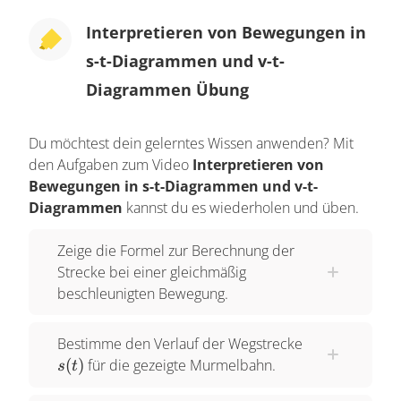
Geschwindigkeit-Zeit-Diagramm aus und
Interpretieren von Bewegungen in
überprüfen hierüber unsere erhaltenen
s-t-Diagrammen und v-t-
Ergebnisse. Diese Interpretation bedürfen in der
Regel etwas Fantasie. Für das wissenschaftlich-
Diagrammen Übung
physikalische Verständnis ist es hier unbedingt
notwendig derartige Diagramme auslesen und
Du möchtest dein gelerntes Wissen anwenden? Mit
beurteilen zu können. Wir wollen uns nun damit
den Aufgaben zum Video
Interpretieren von
Bewegungen in s-t-Diagrammen und v-t-
beschäftigen, aus einem solchen mehrstufigen
Diagrammen
kannst du es wiederholen und üben.
Diagramm eine Bewegung auszulesen und so
einen möglichen Geschichtsverlauf zu erstellen.
Zeige die Formel zur Berechnung der
Strecke bei einer gleichmäßig
Unsere Grundlage wird dieses Weg-Zeit-
beschleunigten Bewegung.
Diagramm sein. Es soll vereinfacht die lineare
Bewegung einer Murmel auf einer Murmelbahn
s(t)
Bestimme den Verlauf der Wegstrecke
darstellen. Auf den ersten Blick lässt sich das
(
)
für die gezeigte Murmelbahn.
s
t
Diagramm in 4 Teilbereiche unterteilen. In jedem
verhält sich der Graf anders und beschreibt so