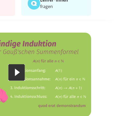
Lehrer*​innen
fragen