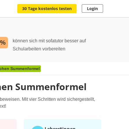
30 Tage kostenlos testen
Login
können sich mit sofatutor besser auf
2%
Schularbeiten vorbereiten
ßschen Summenformel
schen Summenformel
weisen. Mit vier Schritten wird sichergestellt,
xt!