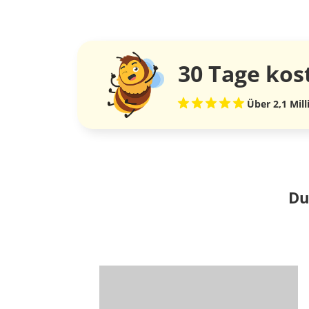
30 Tage
kos
Über 2,1 Mil
Du