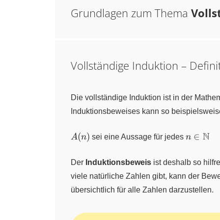
Grundlagen zum Thema
Voll
Vollständige Induktion – Defin
Die vollständige Induktion ist in der Mathe
Induktionsbeweises kann so beispielsweis
A(n)
n \in
N
(
)
∈
A
n
sei eine Aussage für jedes
n
\mathb
Der
Induktionsbeweis
ist deshalb so hilfr
viele natürliche Zahlen gibt, kann der Bewe
übersichtlich für alle Zahlen darzustellen.