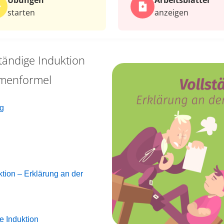
Übungen
Arbeits­blätter
starten
anzeigen
ständige Induktion
mmenformel
ng
ktion – Erklärung an der
e Induktion