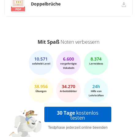
Doppelbrüche
Mit Spaß
Noten verbessern
10.571
6.600
8.374
sofaheld-Level
vorgefertigte
Lernvideos
Vokabeln
38.956
34.270
24h
Übungen
Arbeitsblätter
Hilfe von
Lehrkräften
30 Tage
kostenlos
testen
Testphase jederzeit online beenden