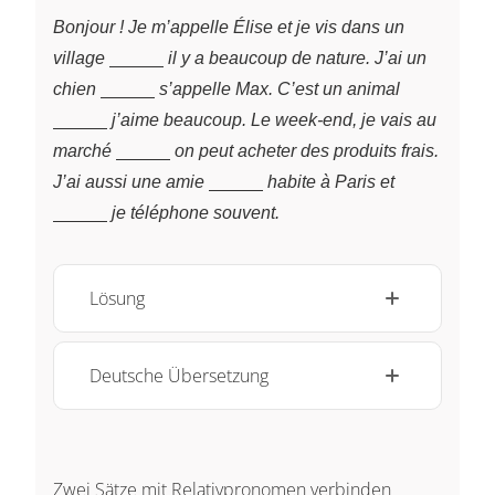
Bonjour ! Je m’appelle Élise et je vis dans un
\underline{~\qquad~}
village
il y a beaucoup de nature. J’ai un
\underline{~\qquad~}
\underlin
chien
s’appelle Max. C’est un animal
j’aime beaucoup. Le week-end, je vais au
\underline{~\qquad~}
marché
on peut acheter des produits frais.
\underline{~\qquad~}
\underlin
J’ai aussi une amie
habite à Paris et
je téléphone souvent.
Lösung
Deutsche Übersetzung
Zwei Sätze mit Relativpronomen verbinden