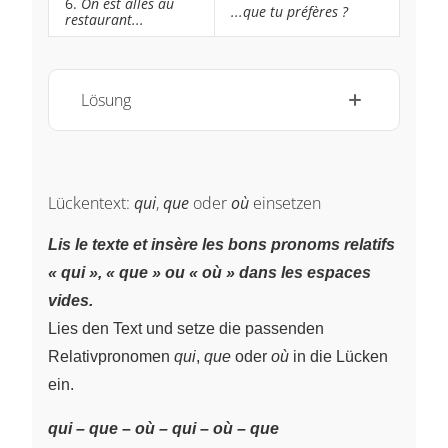
6.
On est allés au
...que tu préfères ?
restaurant...
Lösung
Lückentext:
qui
,
que
oder
où
einsetzen
Lis le texte et insère les bons pronoms relatifs
« qui », « que » ou « où » dans les espaces
vides.
Lies den Text und setze die passenden
Relativpronomen
qui
,
que
oder
où
in die Lücken
ein.
qui – que – où – qui – où – que