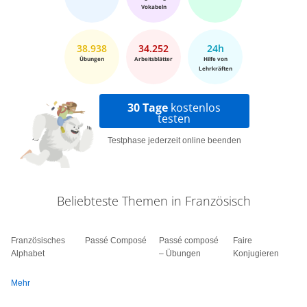
Vokabeln
38.938
34.252
24h
Übungen
Arbeitsblätter
Hilfe von
Lehrkräften
30 Tage
kostenlos
testen
Testphase jederzeit online beenden
Beliebteste Themen in Französisch
Französisches
Passé Composé
Passé composé
Faire
Alphabet
– Übungen
Konjugieren
Mehr