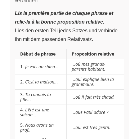
verbinden
Lis la première partie de chaque phrase et
relie-la à la bonne proposition relative.
Lies den ersten Teil jedes Satzes und verbinde
ihn mit dem passenden Relativsatz.
Début de phrase
Proposition relative
...où mes grands-
1.
Je vois un chien...
parents habitent.
...qui explique bien la
2.
C’est la maison...
grammaire.
3.
Tu connais la
...où il fait très chaud.
fille...
4.
L’été est une
...que Paul adore ?
saison...
5.
Nous avons un
...qui est très gentil.
prof...