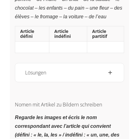
chocolat
–
les enfants
–
du pain
–
une fleur
–
des
élèves
–
le fromage
–
la voiture
–
de l’eau
Article
Article
Article
défini
indéfini
partitif
~
~
~
Lösungen
Nomen mit Artikel zu Bildern schreiben
Regarde les images et écris le nom
correspondant avec l’article qui convient
(défini : « le, la, les » / indéfini : « un, une, des