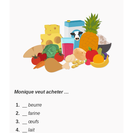
Monique veut acheter …
~
~
\underline{~\;~}
1.
beurre
~
~
\underline{~\;~}
2.
farine
~
~
\underline{~\;~}
3.
œufs
~
~
\underline{~\;~}
4.
lait