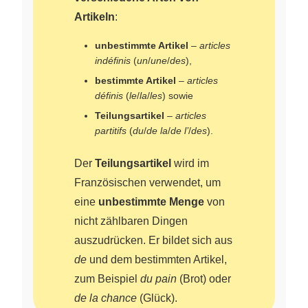
Artikeln
:
unbestimmte Artikel
–
articles
indéfinis
(
un
/
une
/
des
),
bestimmte Artikel
–
articles
définis
(
le
/
la
/
les
) sowie
Teilungsartikel
–
articles
partitifs
(
du
/
de la
/
de l’
/
des
).
Der
Teilungsartikel
wird im
Französischen verwendet, um
eine
unbestimmte Menge
von
nicht zählbaren Dingen
auszudrücken. Er bildet sich aus
de
und dem bestimmten Artikel,
zum Beispiel
du pain
(Brot) oder
de la chance
(Glück).