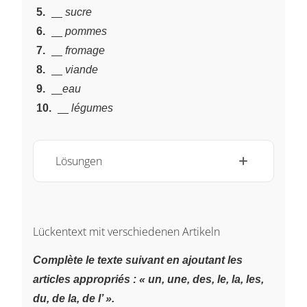
~
~
\underline{~\;~}
5.
sucre
~
~
\underline{~\;~}
6.
pommes
~
~
\underline{~\;~}
7.
fromage
~
~
\underline{~\;~}
8.
viande
~
~
\underline{~\;~}
9.
eau
~
~
\underline{~\;~}
10.
légumes
Lösungen
Lückentext mit verschiedenen Artikeln
Complète le texte suivant en ajoutant les
articles appropriés : « un, une, des, le, la, les,
du, de la, de l’ ».