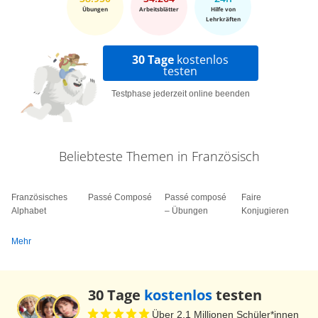
Übungen
Arbeitsblätter
Hilfe von
Lehrkräften
30 Tage
kostenlos
testen
Testphase jederzeit online beenden
Beliebteste Themen in Französisch
Französisches
Passé Composé
Passé composé
Faire
Alphabet
– Übungen
Konjugieren
Mehr
30 Tage
kostenlos
testen
Über 2,1 Millionen Schüler*innen