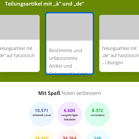
Teilungsartikel mit „à“ und „de“
eilungsartikel mit
Teilungsartikel mit
Bestimmte und
de“ auf Fanzösisch
„de“ auf Fanzösisch
unbestimmte
– Übungen
Artikel und
Teilungsartikel mit
„de“ – Übungen
(Französisch)
Mit Spaß
Noten verbessern
10.571
6.600
8.372
sofaheld-Level
vorgefertigte
Lernvideos
Vokabeln
38.950
34.264
24h