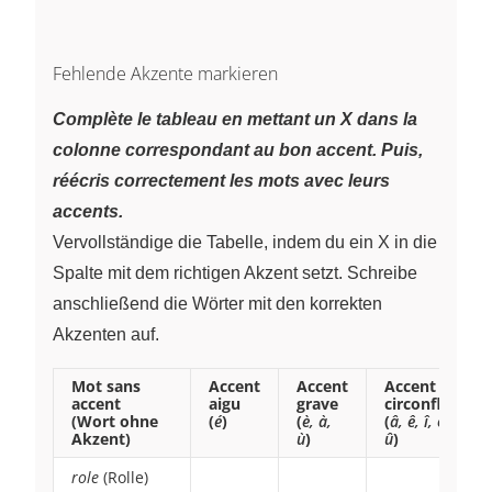
Fehlende Akzente markieren
Complète le tableau en mettant un X dans la
colonne correspondant au bon accent. Puis,
réécris correctement les mots avec leurs
accents.
Vervollständige die Tabelle, indem du ein X in die
Spalte mit dem richtigen Akzent setzt. Schreibe
anschließend die Wörter mit den korrekten
Akzenten auf.
Mot sans
Accent
Accent
Accent
accent
aigu
grave
circonflexe
(Wort ohne
(
é
)
(
è, à,
(
â, ê, î, ô,
Akzent)
ù
)
û
)
role
(Rolle)
~
~
~