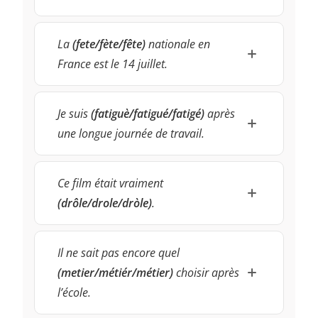
La
(fete/fète/fête)
nationale en
France est le 14 juillet.
Je suis
(fatiguè/fatigué/fatigé)
après
une longue journée de travail.
Ce film était vraiment
(drôle/drole/dròle)
.
Il ne sait pas encore quel
(metier/métiér/métier)
choisir après
l’école.