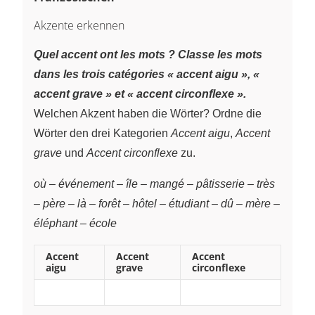
Akzente erkennen
Quel accent ont les mots ? Classe les mots
dans les trois catégories « accent aigu », «
accent grave » et « accent circonflexe ».
Welchen Akzent haben die Wörter? Ordne die
Wörter den drei Kategorien
Accent aigu
,
Accent
grave
und
Accent circonflexe
zu.
où
–
événement
–
île
–
mangé
–
pâtisserie
–
très
–
père
–
là
–
forêt
–
hôtel
–
étudiant
–
dû
–
mère
–
éléphant
–
école
Accent
Accent
Accent
aigu
grave
circonflexe
~
~
~