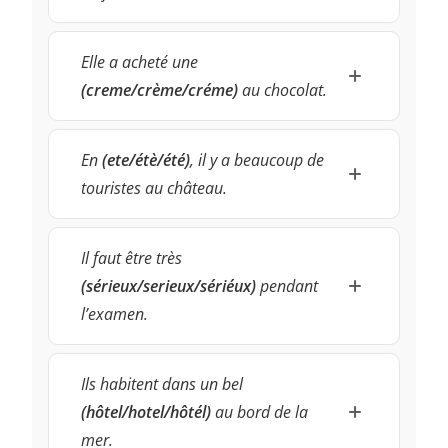
Elle a acheté une
(creme/crème/créme)
au chocolat.
En
(ete/étè/été)
, il y a beaucoup de
touristes au château.
Il faut être très
(sérieux/serieux/sériéux)
pendant
l’examen.
Ils habitent dans un bel
(hôtel/hotel/hôtél)
au bord de la
mer.