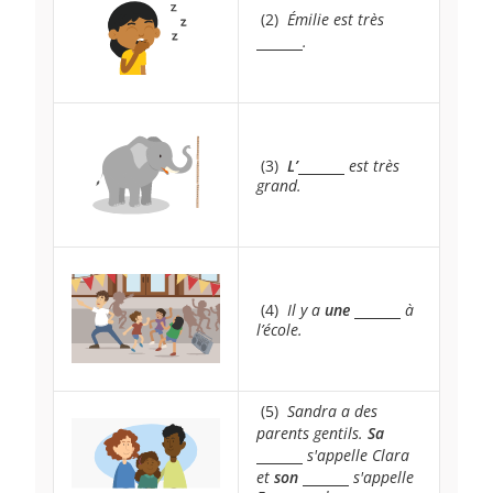
~
(2)
~
Émilie est très
\underline{
.
~
(3)
~
L’
\underline{~\qquad~}
est très
grand.
~
(4)
~
Il y a
une
\underline{~\qq
à
l’école.
~
(5)
~
Sandra a des
parents gentils.
Sa
\underline{
s'appelle Clara
et
son
\underline{~\qquad~}
s'appelle