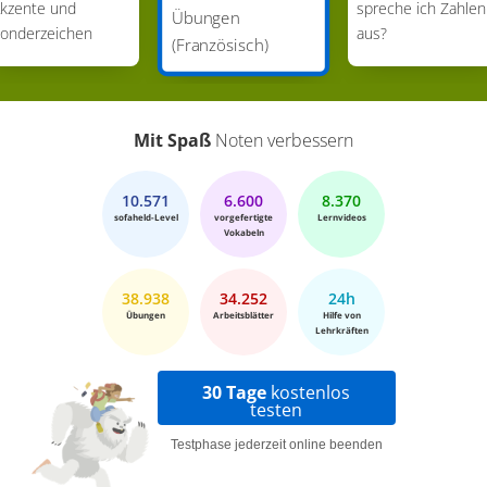
kzente und
spreche ich Zahlen
Übungen
onderzeichen
aus?
(Französisch)
Mit Spaß
Noten verbessern
10.571
6.600
8.370
sofaheld-Level
vorgefertigte
Lernvideos
Vokabeln
38.938
34.252
24h
Übungen
Arbeitsblätter
Hilfe von
Lehrkräften
30 Tage
kostenlos
testen
Testphase jederzeit online beenden