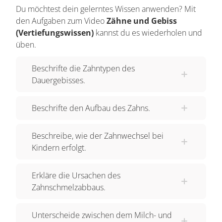
Zahnschmelz bedeckt. Diesen Teil nennt man
Du möchtest dein gelerntes Wissen anwenden? Mit
den Aufgaben zum Video
Zähne und Gebiss
auch
Zahnkrone
. Der Übergang von Zahnkrone
(Vertiefungswissen)
kannst du es wiederholen und
zur Zahnwurzel ist der
Zahnhals
und wird
üben.
üblicherweise vom Zahnfleisch bedeckt. Bildet
sich hier das Zahnfleisch zum Beispiel aufgrund
Beschrifte die Zahntypen des
mangelnder Mundhygiene zurück, können die
Dauergebisses.
Zähne sehr schmerzempfindlich beim Genuss
von kalten oder heißen Speisen und Getränken
Beschrifte den Aufbau des Zahns.
reagieren. Die Zahnhälse sind nämlich nicht von
einer dicken schützenden Zahnschmelzschicht
Beschreibe, wie der Zahnwechsel bei
bedeckt.
Kindern erfolgt.
Werden die Zähne nicht regelmäßig geputzt,
Erkläre die Ursachen des
können sich auf der
Kaufläche
und in den
Zahnschmelzabbaus.
Zahnzwischenräumen Bakterien ansiedeln.
Diese geben Stoffe ab, die den Zahnschmelz
Unterscheide zwischen dem Milch- und