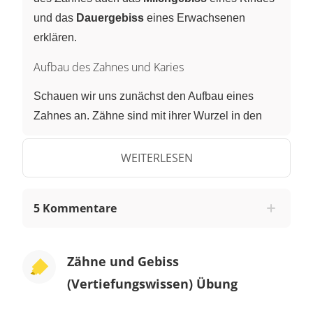
und das
Dauergebiss
eines Erwachsenen
erklären.
Aufbau des Zahnes und Karies
Schauen wir uns zunächst den Aufbau eines
Zahnes an. Zähne sind mit ihrer Wurzel in den
Kieferknochen
eingebettet und werden im
Zahnfleisch
von der
Wurzelhaut
umgeben. Die
WEITERLESEN
äußere Schicht der Zahnwurzel nennt man
Zahnzement
. Im Inneren des Zahnes befindet
5 Kommentare
sich das so genannte
Zahnbein
, eine
knochenähnliche Substanz, und darin die
Zahnhöhle. In der Zahnhöhle liegen Blutgefäße
Zähne und Gebiss
und Nerven.
(Vertiefungswissen) Übung
Der sichtbare Teil des Zahnes wird vom