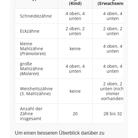
(Kind)
(Erwachsener)
4 oben, 4
4 oben, 4
Schneidezähne
unten
unten
2 oben, 2
2 oben, 2
Eckzähne
unten
unten
kleine
4 oben, 4
Mahlzähne
keine
unten
(
Prämolaren
)
große
4 oben, 4
4 oben, 4
Mahlzähne
unten
unten
(
Molaren
)
2 oben, 2
Weisheitszähne
unten (nicht
keine
(3. Mahlzähne)
immer
vorhanden)
Anzahl der
Zähne
20
28 bis 32
insgesamt
Um einen besseren Überblick darüber zu