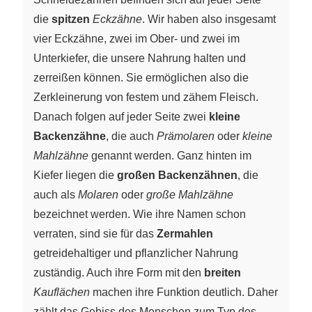
die
spitzen
Eckzähne
. Wir haben also insgesamt
vier Eckzähne, zwei im Ober- und zwei im
Unterkiefer, die unsere Nahrung halten und
zerreißen können. Sie ermöglichen also die
Zerkleinerung von festem und zähem Fleisch.
Danach folgen auf jeder Seite zwei
kleine
Backenzähne
, die auch
Prämolaren
oder
kleine
Mahlzähne
genannt werden. Ganz hinten im
Kiefer liegen die
großen Backenzähnen
, die
auch als
Molaren
oder
große Mahlzähne
bezeichnet werden. Wie ihre Namen schon
verraten, sind sie für das
Zermahlen
getreidehaltiger und pflanzlicher Nahrung
zuständig. Auch ihre Form mit den
breiten
Kauflächen
machen ihre Funktion deutlich. Daher
zählt das Gebiss des Menschen zum Typ des