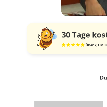
30 Tage
kos
Über 2,1 Mil
Du