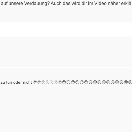
 auf unsere Verdauung? Auch das wird dir im Video näher erklär
s zu tun oder nicht 🫥🫥🫥🫥🫥🫥🫥😶😶😶😶😶😶😑😑😑😑😑😑😑😫😫