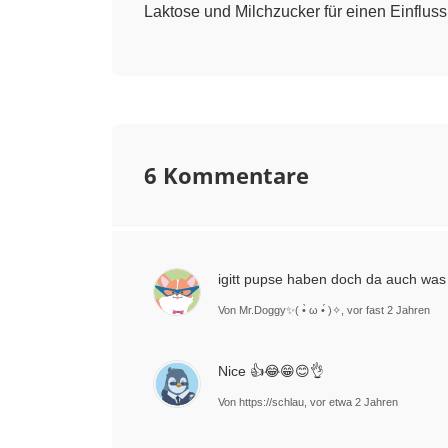
Laktose und Milchzucker für einen Einfluss
6 Kommentare
igitt pupse haben doch da auch wa
Von Mr.Doggy✨( •̀ ω •́ )✧, vor fast 2 Jahren
Nice 👍😂😁😊👌
Von https://schlau, vor etwa 2 Jahren