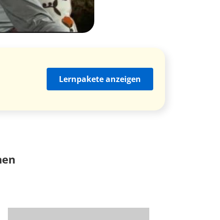
Lernpakete anzeigen
nen