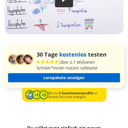
30 Tage
kostenlos
testen
Über 2,1 Millionen
Schüler*innen nutzen sofatutor
Lernpakete anzeigen
Bis zu
3 Geschwisterprofile
in
einem Account anlegen
Du willst ganz einfach ein neues