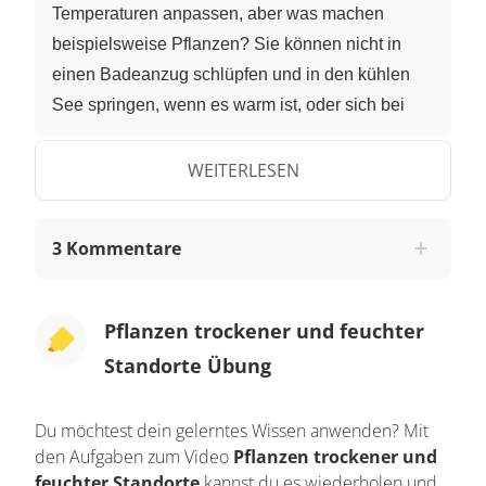
Temperaturen anpassen, aber was machen
beispielsweise Pflanzen? Sie können nicht in
einen Badeanzug schlüpfen und in den kühlen
See springen, wenn es warm ist, oder sich bei
Durst eine Limonade kaufen. Doch Pflanzen
sollte man nicht unterschätzen. Sie zeigen
WEITERLESEN
vielfältigere Anpassung als wir und genau diese
Möglichkeiten lernen wir heute kennen. Drei
3 Kommentare
Vertreter bestimmter Standorte stehen uns dafür
Rede und Antwort. Um dieses Video zu
verstehen, solltest du folgende Vorkenntnisse
Pflanzen trockener und feuchter
haben: Der Bau und die Funktion der Pflanze
Standorte Übung
sowie der Aufbau des Laubblattes und die
Funktionen der einzelnen Strukturen sollten dir
Du möchtest dein gelerntes Wissen anwenden? Mit
bekannt sein. Und du solltest den
den Aufgaben zum Video
Pflanzen trockener und
Wasserhaushalt der Pflanze beschreiben können.
feuchter Standorte
kannst du es wiederholen und