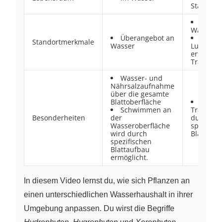
Standort
selten
Wasserkn
Überangebot an
Hohe
Standortmerkmale
Wasser
Luftfeuch
erschwer
Transpira
Wasser- und
Nährsalzaufnahme
über die gesamte
Blattoberfläche
Erhöh
Schwimmen an
Transpira
Besonderheiten
der
durch
Wasseroberfläche
spezifisc
wird durch
Blattauf
spezifischen
Blattaufbau
ermöglicht.
In diesem Video lernst du, wie sich Pflanzen an
einen unterschiedlichen Wasserhaushalt in ihrer
Umgebung anpassen. Du wirst die Begriffe