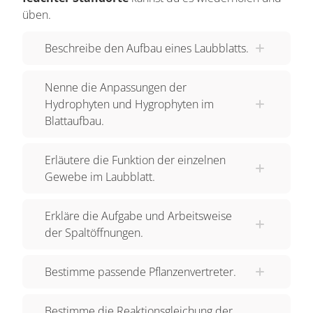
Pflanzen stellen für unser Leben eine
üben.
wesentliche Grundlage dar. Ohne Pflanzen
Beschreibe den Aufbau eines Laubblatts.
könnten wir nicht atmen. Zur Orientierung wird
folgend der Querschnitt eines Laubblattes noch
Nenne die Anpassungen der
einmal dargestellt. Das Blatt setzt sich zusammen
Hydrophyten und Hygrophyten im
aus einer Kutikula, einer Epidermis, dem
Blattaufbau.
Palisadengewebe, dem Schwammgewebe,
Interzellularräumen und Spaltöffnungen. Bei den
Erläutere die Funktion der einzelnen
Vertretern der verschiedenen Standorte ist dieser
Gewebe im Laubblatt.
Aufbau in besonderer Weise an die Bedingungen
angepasst. Wir werden aus drei verschiedenen
Erkläre die Aufgabe und Arbeitsweise
Lebensräumen Vertreter kennenlernen. Stellt
der Spaltöffnungen.
euch vor, es gäbe ein Social Network für
Pflanzen. Wie würde ein Profil für Pflanzen
Bestimme passende Pflanzenvertreter.
erstellt sein? Wir nennen diese Plattform mal
Plantbook und erstellen ein Profil für jeden dieser
Bestimme die Reaktionsgleichung der