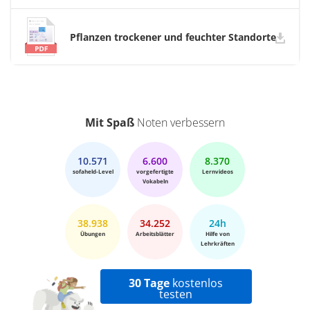
Pflanzen trockener und feuchter Standorte
Mit Spaß
Noten verbessern
10.571
6.600
8.370
sofaheld-Level
vorgefertigte
Lernvideos
Vokabeln
38.938
34.252
24h
Übungen
Arbeitsblätter
Hilfe von
Lehrkräften
30 Tage
kostenlos
testen