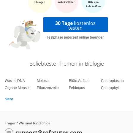
Übungen
Arbeitsblätter
Hilfe von
Lehrkräften
30 Tage
kostenlos
testen
Testphase jederzeit online beenden
Beliebteste Themen in Biologie
Was ist DNA
Meiose
Blüte Aufbau
Chloroplasten
Organe Mensch
Pflanzenzelle
Feldmaus
Chlorophyll
Mehr
Fragen? Wir sind für dich da!
support@sofatutor.com