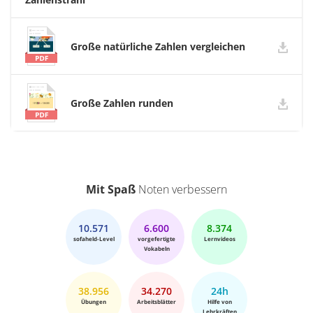
Große natürliche Zahlen vergleichen
Große Zahlen runden
Mit Spaß
Noten verbessern
10.571
6.600
8.374
sofaheld-Level
vorgefertigte
Lernvideos
Vokabeln
38.956
34.270
24h
Übungen
Arbeitsblätter
Hilfe von
Lehrkräften