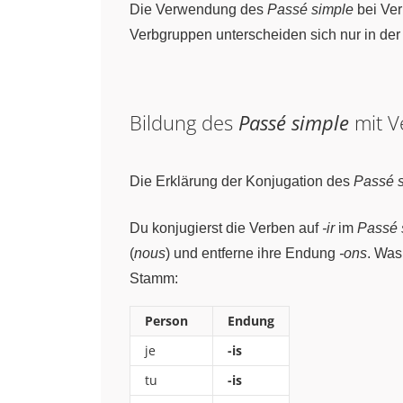
Die Verwendung des
Passé simple
bei Ve
Verbgruppen unterscheiden sich nur in der
Bildung des
Passé simple
mit V
Die Erklärung der Konjugation des
Passé 
Du konjugierst die Verben auf
-ir
im
Passé 
(
nous
) und entferne ihre Endung
-ons
. Was
Stamm:
Person
Endung
je
-is
tu
-is