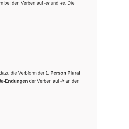
rm bei den Verben auf
-er
und
-re
. Die
e dazu die Verbform der
1. Person Plural
le
-Endungen
der Verben auf
-ir
an den