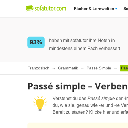
Fächer & Lernwelten
Sc
haben mit sofatutor ihre Noten in
93%
mindestens einem Fach verbessert
Französisch
Grammatik
Passé Simple
Pas
Passé simple – Verben 
Verstehst du das
Passé simple
der -i
du, wie sie, genau wie -er und -re V
Bereit zu starten? Klicke hier und erf