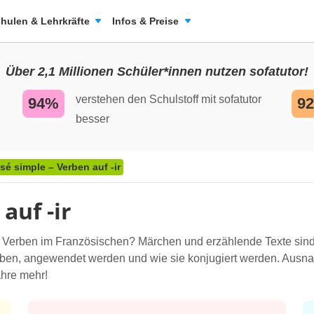
hulen & Lehrkräfte
Infos & Preise
Über 2,1 Millionen Schüler*innen nutzen sofatutor!
verstehen den Schulstoff mit sofatutor
94%
9
besser
sé simple – Verben auf -ir
auf -ir
r Verben im Französischen? Märchen und erzählende Texte sind ty
erben, angewendet werden und wie sie konjugiert werden. Ausna
ahre mehr!