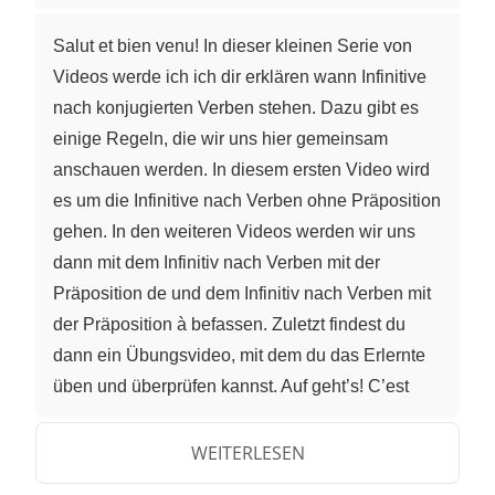
Salut et bien venu! In dieser kleinen Serie von
Videos werde ich ich dir erklären wann Infinitive
nach konjugierten Verben stehen. Dazu gibt es
einige Regeln, die wir uns hier gemeinsam
anschauen werden. In diesem ersten Video wird
es um die Infinitive nach Verben ohne Präposition
gehen. In den weiteren Videos werden wir uns
dann mit dem Infinitiv nach Verben mit der
Präposition de und dem Infinitiv nach Verben mit
der Präposition à befassen. Zuletzt findest du
dann ein Übungsvideo, mit dem du das Erlernte
üben und überprüfen kannst. Auf geht’s! C’est
parti! Im französischen findet man des öfteren
Sätze wie “je peux aller au toilette?”. Kann ich auf
WEITERLESEN
die Toilette? Oder “il voudrait avoir une glace?” Er