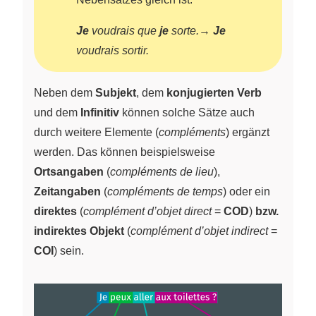
Je
voudrais que
je
sorte.
→
Je
voudrais sortir.
Neben dem
Subjekt
, dem
konjugierten Verb
und dem
Infinitiv
können solche Sätze auch
durch weitere Elemente (
compléments
) ergänzt
werden. Das können beispielsweise
Ortsangaben
(
compléments de lieu
),
Zeitangaben
(
compléments de temps
) oder ein
direktes
(
complément d’objet direct
=
COD
)
bzw.
indirektes Objekt
(
complément d’objet indirect
=
COI
) sein.