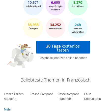
10.571
6.600
8.370
sofaheld-Level
vorgefertigte
Lernvideos
Vokabeln
38.938
34.252
24h
Übungen
Arbeitsblätter
Hilfe von
Lehrkräften
30 Tage
kostenlos
testen
Testphase jederzeit online beenden
Beliebteste Themen in Französisch
Französisches
Passé Composé
Passé composé
Faire
Alphabet
– Übungen
Konjugieren
Mehr