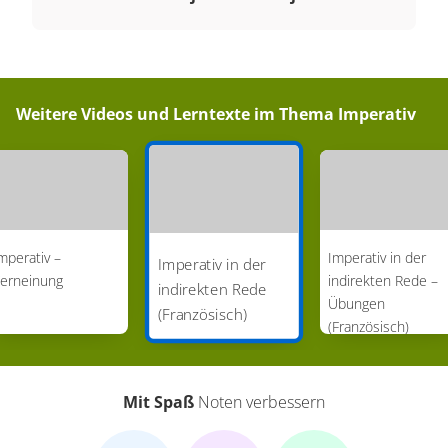
Weitere Videos und Lerntexte im Thema
Imperativ
mperativ –
Imperativ in der
Imperativ in der
erneinung
indirekten Rede –
indirekten Rede
Übungen
(Französisch)
(Französisch)
Mit Spaß
Noten verbessern