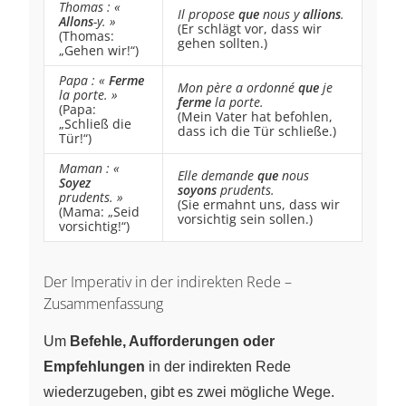
Thomas : «
Il propose
que
nous y
allions
.
Allons
-y. »
(Er schlägt vor, dass wir
(Thomas:
gehen sollten.)
„Gehen wir!“)
Papa : «
Ferme
Mon père a ordonné
que
je
la porte. »
ferme
la porte.
(Papa:
(Mein Vater hat befohlen,
„Schließ die
dass ich die Tür schließe.)
Tür!“)
Maman : «
Elle demande
que
nous
Soyez
soyons
prudents.
prudents. »
(Sie ermahnt uns, dass wir
(Mama: „Seid
vorsichtig sein sollen.)
vorsichtig!“)
Der Imperativ in der indirekten Rede –
Zusammenfassung
Um
Befehle, Aufforderungen oder
Empfehlungen
in der indirekten Rede
wiederzugeben, gibt es zwei mögliche Wege.