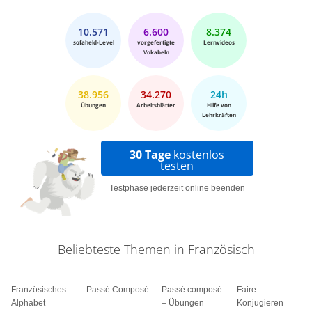
10.571
6.600
8.374
sofaheld-Level
vorgefertigte
Lernvideos
Vokabeln
38.956
34.270
24h
Übungen
Arbeitsblätter
Hilfe von
Lehrkräften
30 Tage
kostenlos
testen
Testphase jederzeit online beenden
Beliebteste Themen in Französisch
Französisches
Passé Composé
Passé composé
Faire
Alphabet
– Übungen
Konjugieren