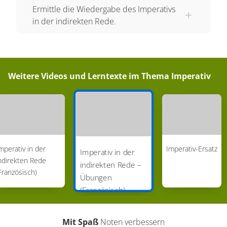
Ermittle die Wiedergabe des Imperativs
in der indirekten Rede.
Weitere Videos und Lerntexte im Thema
Imperativ
mperativ in der
Imperativ-Ersatz
Imperativ in der
ndirekten Rede
indirekten Rede –
Französisch)
Übungen
(Französisch)
Mit Spaß
Noten verbessern