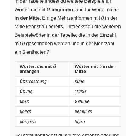
In der Tabelle findest du weitere Beispiele für
Wörter, die mit
Ü
beginnen
, und für Wörter mit
ü
in der Mitte
. Einige Mehrzahlformen mit
ü
in der
Mitte kennst du bereits. Entdeckst du die weiteren
Beispielwörter in der Tabelle, die in der Einzahl
mit
u
geschrieben werden und in der Mehrzahl
ein
ü
enthalten?
Wörter, die mit
Ü
Wörter mit
ü
in der
anfangen
Mitte
Ü
berraschung
K
ü
he
Ü
bung
St
ü
hle
ü
ben
Gef
ü
hle
ü
blich
bem
ü
hen
ü
brigens
l
ü
gen
Bei sofatutor findest du weitere Arbeitsblätter und