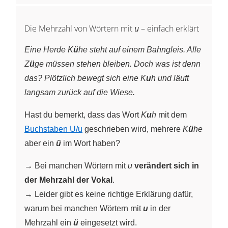
Die Mehrzahl von Wörtern mit
u
– einfach erklärt
Eine Herde K
ü
he steht auf einem Bahngleis. Alle
Z
ü
ge müssen stehen bleiben. Doch was ist denn
das? Plötzlich bewegt sich eine K
u
h und läuft
langsam zurück auf die Wiese.
Hast du bemerkt, dass das Wort
K
u
h
mit dem
Buchstaben U/u
geschrieben wird, mehrere
K
ü
he
aber ein
ü
im Wort haben?
→ Bei manchen Wörtern mit
u
verändert sich in
der Mehrzahl der Vokal
.
→ Leider gibt es keine richtige Erklärung dafür,
warum bei manchen Wörtern mit
u
in der
Mehrzahl ein
ü
eingesetzt wird.