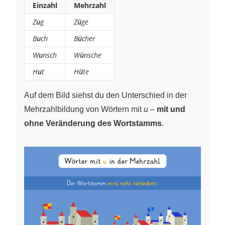
Einzahl
Mehrzahl
Z
u
g
Z
ü
ge
B
u
ch
B
ü
cher
W
u
nsch
W
ü
nsche
H
u
t
H
ü
te
Auf dem Bild siehst du den Unterschied in der
Mehrzahlbildung von Wörtern mit
u
–
mit und
ohne Veränderung des Wortstamms
.