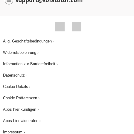
support@sofatutor.com
Teos Ranzen ist nun wieder gut sortiert. Stifte,
Bücher, Hefte- alles ist wieder am richtigen Ort.
Freust du dich schon auf das nächste Abenteuer
mit Teo und Mika? Na dann, bis bald, Tschüss.
Allg. Geschäftsbedingungen ›
Widerrufsbelehrung ›
Information zur Barrierefreiheit ›
Datenschutz ›
Cookie Details ›
Cookie Präferenzen ›
Abos hier kündigen ›
Abos hier widerrufen ›
Impressum ›