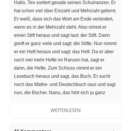
Hallo. Teo sortiert gerade seinen Schulranzen. Er
hat schon viel über Einzahl und Mehrzahl gelernt.
Er weiß, dass sich das Wort am Ende verändert,
wenn es in der Mehrzahl steht. Also nimmt er
einen Stift heraus und sagt laut: der Stift. Dann
greift er ganz viele und sagt: die Stifte. Nun nimmt
er ein Heft heraus und sagt: das Heft. Da er aber
noch viel mehr Hefte im Ranzen hat, sagt er
dann, die Hefte. Zum Schluss nimmt er ein
Lesebuch heraus und sagt, das Buch. Er sucht
noch das Mathe- und Deutschbuch raus und sagt
nun, die Bücher. Nanu, das hört sich ja ganz
anders an. Eigentlich müsste es doch die Buche
heißen. Das U wird aber zu Ü und ch spricht man
WEITERLESEN
jetzt ch. Buch, Bücher. Teo erklärt dir heute eine
Ausnahme bei der Mehrzahlbildung von einigen