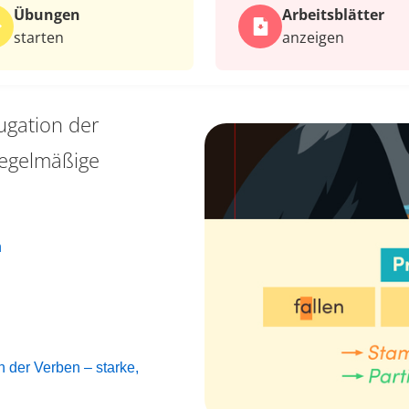
Übungen
Arbeits­blätter
starten
anzeigen
ugation der
regelmäßige
n
 der Verben – starke,