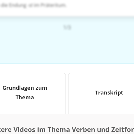
 die Endung
-st
im Präteritum.
1/3
Grundlagen zum
Transkript
Thema
ere Videos im Thema Verben und Zeitf