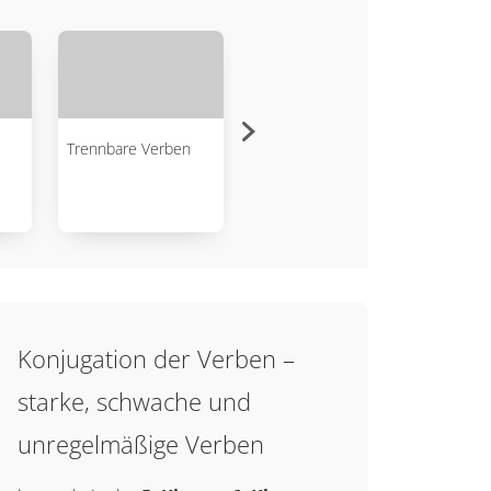
Trennbare Verben
Transitive und
Hilfs
intransitive Verben
Überb
Konjugation der Verben –
starke, schwache und
unregelmäßige Verben