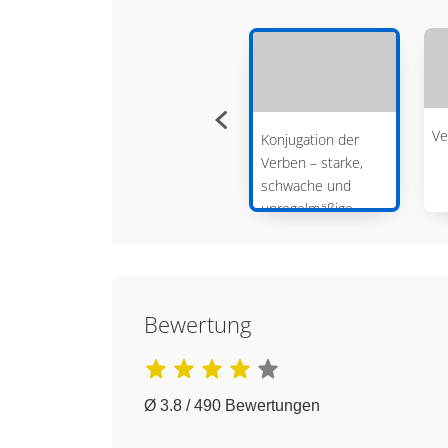
Verb – Person,
Ve
Konjugation der
Numerus, Tempus,
Verben – starke,
Modus und Genus
schwache und
Verbi
unregelmäßige
Verben
Bewertung
Ø 3.8 / 490 Bewertungen