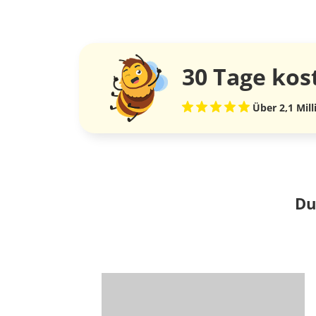
30 Tage
kos
Über 2,1 Mil
Du