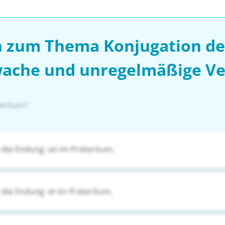
n zum Thema Konjugation der
ache und unregelmäßige V
teritum?
 die Endung
-en
im Präteritum.
 die Endung
-te
im Präteritum.