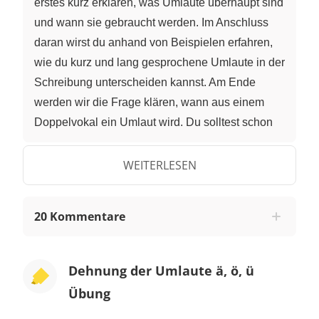
erstes kurz erklären, was Umlaute überhaupt sind
und wann sie gebraucht werden. Im Anschluss
daran wirst du anhand von Beispielen erfahren,
wie du kurz und lang gesprochene Umlaute in der
Schreibung unterscheiden kannst. Am Ende
werden wir die Frage klären, wann aus einem
Doppelvokal ein Umlaut wird. Du solltest schon
die verschiedenen Wortarten des Deutschen
kennen, um den Erklärungen gut folgen zu
WEITERLESEN
können. Unser Alphabet besteht aus 26
Buchstaben – dazu zählen fünf Vokale und 21
20 Kommentare
Konsonanten. Doch dann sind da noch das ä,
das ö und das ü, die zwar nicht zu den 26
Buchstaben des Alphabets gehören, aber
Dehnung der Umlaute ä, ö, ü
ebenfalls Bestandteil des Buchstabeninventars
Übung
des Deutschen sind. Diese nennt man Umlaute.