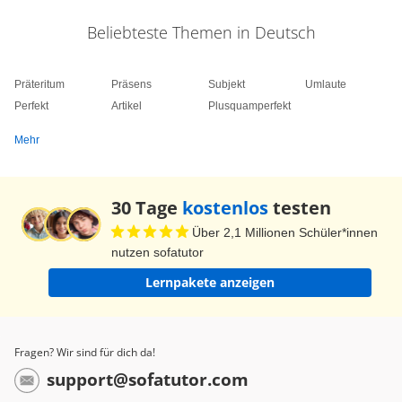
Dasselbe gilt, wenn du von einem ganz kleinen
Saal redest und die Verkleinerungsform
Beliebteste Themen in Deutsch
„Sälchen“ benutzt. Beachte dabei stets, dass
Umlaute nie verdoppelt werden! So, jetzt weißt
Präteritum
Präsens
Subjekt
Umlaute
du, was Umlaute sind und wann sie wie
Perfekt
Artikel
Plusquamperfekt
gebraucht werden. Es fällt dir in Zukunft bestimmt
Mehr
leichter, gedehnte Umlaute zu erkennen und auch
selbst richtig zu schreiben. Viel Erfolg beim Üben!
30 Tage
kostenlos
testen
Tschüß – und bis zum nächsten Mal!
Über 2,1 Millionen Schüler*innen
nutzen sofatutor
Lernpakete anzeigen
Fragen? Wir sind für dich da!
support@sofatutor.com