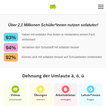
Über 2,1 Millionen Schüler*innen nutzen sofatutor!
haben mit sofatutor ihre Noten in mindestens einem Fach
93%
verbessert
94%
verstehen den Schulstoff mit sofatutor besser
92%
können sich mit sofatutor besser auf Schularbeiten vorbereiten
Dehnung der Umlaute ä, ö, ü
Videos
Übungen
Arbeits­blätter
Lehrer*​innen
anschauen
starten
anzeigen
fragen