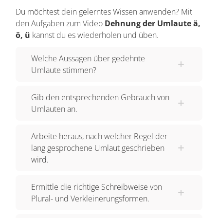
Sie werden häufig gebraucht, um Adjektive zu
Du möchtest dein gelerntes Wissen anwenden? Mit
steigern, wie bei stark – stärker – am stärksten.
den Aufgaben zum Video
Dehnung der Umlaute ä,
Ein weiterer Verwendungszweck des Umlautes
ö, ü
kannst du es wiederholen und üben.
besteht darin, Verkleinerungsformen zu bilden.
Ein Beispiel dafür ist Hund – Hündchen. Umlaute
Welche Aussagen über gedehnte
Umlaute stimmen?
treten außerdem bei manchen Substantiven auf,
wenn deren Mehrzahl-, also Pluralform gebildet
Gib den entsprechenden Gebrauch von
wird. So wird aus dem Substantiv Baum im Plural
Umlauten an.
Bäume. Außerdem spielen Umlaute bei der
Beugung einiger Verben eine Rolle. Die Du-Form
Arbeite heraus, nach welcher Regel der
des Verbs „raten“ heißt „du rätst“ und in der dritten
lang gesprochene Umlaut geschrieben
Person schreibst du „er/sie/es rät“. Abgesehen
wird.
davon existieren viele andere Wörter, zum
Beispiel Müll oder rätseln, in denen Umlaute
Ermittle die richtige Schreibweise von
auch in der Einzahl bzw. der Grundform auftreten.
Plural- und Verkleinerungsformen.
Wie schon angedeutet gibt es kurz und lang