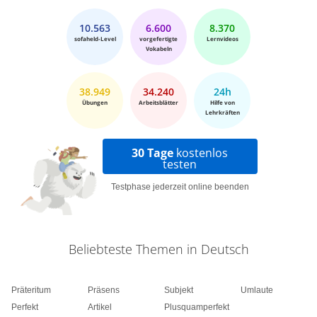
10.563
6.600
8.370
sofaheld-Level
vorgefertigte
Lernvideos
Vokabeln
38.949
34.240
24h
Übungen
Arbeitsblätter
Hilfe von
Lehrkräften
30 Tage
kostenlos
testen
Testphase jederzeit online beenden
Beliebteste Themen in Deutsch
Präteritum
Präsens
Subjekt
Umlaute
Perfekt
Artikel
Plusquamperfekt