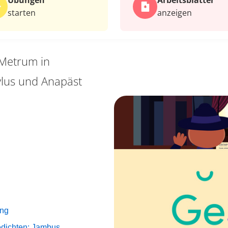
Übungen
Arbeits­blätter
starten
anzeigen
Metrum in
ylus und Anapäst
ung
edichten: Jambus,