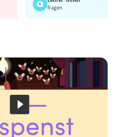
Lehrer*​innen
fragen