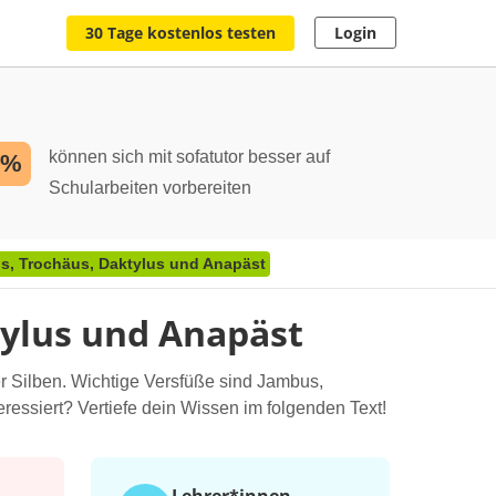
30 Tage kostenlos testen
Login
können sich mit sofatutor besser auf
2%
Schularbeiten vorbereiten
s, Trochäus, Daktylus und Anapäst
tylus und Anapäst
r Silben. Wichtige Versfüße sind Jambus,
eressiert? Vertiefe dein Wissen im folgenden Text!