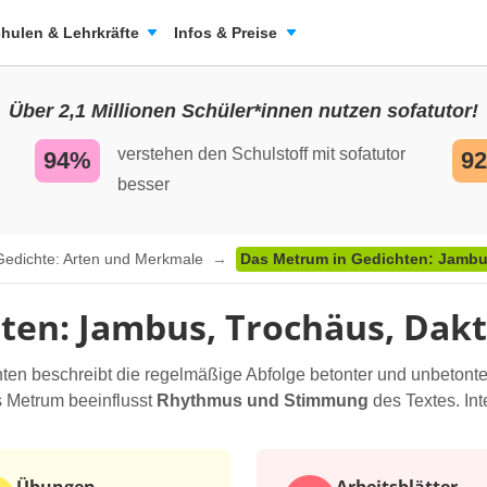
hulen & Lehrkräfte
Infos & Preise
Über 2,1 Millionen Schüler*innen nutzen sofatutor!
verstehen den Schulstoff mit sofatutor
94%
9
besser
Gedichte: Arten und Merkmale
Das Metrum in Gedichten: Jambu
ten: Jambus, Trochäus, Dak
ten beschreibt die regelmäßige Abfolge betonter und unbetonte
s Metrum beeinflusst
Rhythmus und Stimmung
des Textes. Int