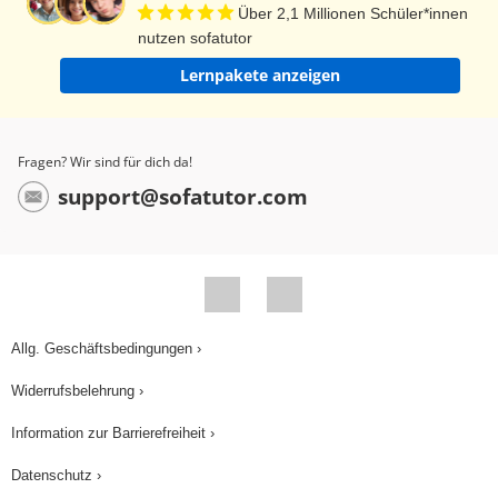
von Ernst Jandl spiegelt diese Merkmale wider.
Über 2,1 Millionen Schüler*innen
nutzen sofatutor
Andere wichtige Vertreter der konkreten Poesie
Lernpakete anzeigen
sind Helmut Heißenbüttel und Hans Carl
Altmann. In Brasilien ist die konkrete Poesie in
Verbindung mit der Musikszene des Bossa Nova
Fragen? Wir sind für dich da!
getreten. Werd’ doch selbst mal konkret poetisch!
support@sofatutor.com
Ich sag ciao!
Allg. Geschäftsbedingungen ›
Widerrufsbelehrung ›
Information zur Barrierefreiheit ›
Datenschutz ›