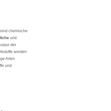
sind chemische
liche
und
urpur der
rbstoffe werden
ige Arten
ffe und