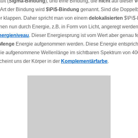
uft (
Sigma-Bindung
), und eine Bindung, die
nicht
auf dieser
V
e Art der Bindung wird
$\Pi$-Bindung
genannt. Sind die Doppelb
er klappen. Daher spricht man von einem
delokalisierten
$\Pi$-
nen nun durch Energie, z.B. in Form von Licht, angeregt werde
nergieniveau
. Dieser Energiesprung ist vom Wert aber genau f
 Menge
Energie aufgenommen werden. Diese Energie entsprich
die aufgenommene Wellenlänge im sichtbaren Spektrum von 40
scheint uns der Körper in der
Komplementärfarbe
.