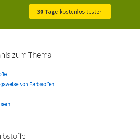
30 Tage
kostenlos testen
chnis zum Thema
ffe
gsweise von Farbstoffen
asern
rbstoffe