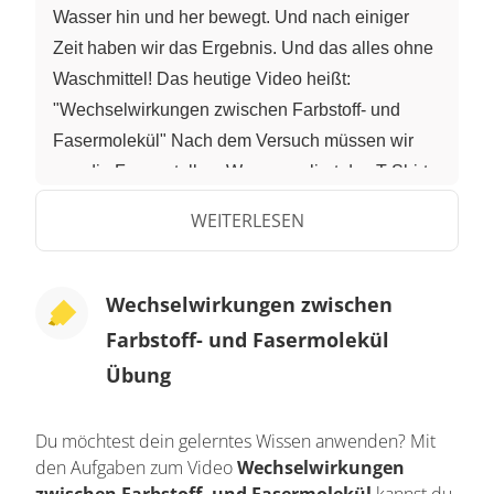
Wasser hin und her bewegt. Und nach einiger
Zeit haben wir das Ergebnis. Und das alles ohne
Waschmittel! Das heutige Video heißt:
"Wechselwirkungen zwischen Farbstoff- und
Fasermolekül" Nach dem Versuch müssen wir
uns die Frage stellen: Warum verliert das T-Shirt
seine Farbe? Farbverlust einer Textilie nennt man
WEITERLESEN
Waschechtheit. Offensichtlich steigt die
Waschechtheit mit zunehmender Haftung der
Farbstoffmoleküle auf der Textilfaser. Sind die
Wechselwirkungen zwischen
Kräfte zwischen beiden schwach, so löst sich ein
Farbstoff- und Fasermolekül
Teil des Farbstoffs von der Faser. Die Textilie
Übung
"blutet". Man sieht das am gefärbten
Waschwasser. Wechselwirkungen zwischen
Du möchtest dein gelerntes Wissen anwenden? Mit
Molekülen Zur Erinnerung:
den Aufgaben zum Video
Wechselwirkungen
zwischen Farbstoff- und Fasermolekül
kannst du