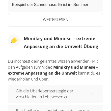
Beispiel der Schneehase. Er ist im Sommer
braun und im Winter weiß. Andere wechseln ihre
Farbe noch schneller. Der Gemeine Tintenfisch
WEITERLESEN
hat Zellen in der Haut, die verschiedene
Pigmente, also Farbstoffe, enthalten. Diese
Mimikry und Mimese – extreme
Zellen dehnen sich aus oder ziehen sich
Anpassung an die Umwelt Übung
zusammen. Der Tintenfisch kann sich also
aussuchen, welche Pigmentzellen er gerade
präsentieren möchte. Er versucht sich dabei
Du möchtest dein gelerntes Wissen anwenden? Mit
den Aufgaben zum Video
Mimikry und Mimese –
natürlich seiner Umgebung farblich anzupassen.
extreme Anpassung an die Umwelt
kannst du es
Das Dehnen und Zusammenziehen der
wiederholen und üben.
Hautzellen kann er dabei jederzeit und völlig
spontan durchführen, um sich so vor seinen
Gib die Überlebensstrategie der
Feinden zu verstecken. Aber es gibt noch viel
verschiedenen Lebewesen an.
bessere Tarnungsspezialisten in der Natur. Einige
Tiere wenden die sogenannte „Mimese“ an, das
Beschreibe die Überlebensstrategien der