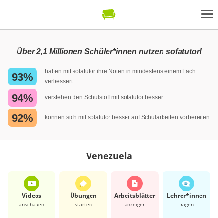
Über 2,1 Millionen Schüler*innen nutzen sofatutor!
haben mit sofatutor ihre Noten in mindestens einem Fach
93%
verbessert
94%
verstehen den Schulstoff mit sofatutor besser
92%
können sich mit sofatutor besser auf Schularbeiten vorbereiten
Venezuela
Videos
Übungen
Arbeits­blätter
Lehrer*​innen
anschauen
starten
anzeigen
fragen