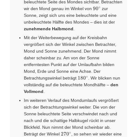
beleuchtete Seite des Mondes sichtbar. Betrachten
∘
90^\circ
9
0
wir den Mond genau im Winkel von
zur
Sonne, zeigt sich uns eine beleuchtete und eine
unbeleuchtete Hälfte des Mondes – dies ist der
zunehmende Halbmond
.
Mit der Weiterbewegung auf der Kreisbahn
vergrößert sich der Winkel zwischen Betrachter,
Mond und Sonne zunehmend. Der Mond nimmt
daher scheinbar zu. Am von der Sonne
entferntesten Punkt auf der Umlaufbahn bilden
Mond, Erde und Sonne eine Achse. Der
∘
180^\circ
18
0
Betrachtungswinkel beträgt
. Wir blicken nun
vollständig auf die beleuchtete Mondhälfte –
den
Vollmond
.
Im weiteren Verlauf des Mondumlaufs vergrößert
sich der Betrachtungswinkel weiter. Die von der
Sonne beleuchtete Seite verschwindet nach und
nach und die schattige Halbkugel rückt in unser
Blickfeld. Nun nimmt der Mond scheinbar ab.
∘
270^\circ
27
0
Beträgt der Winkel
, so sehen wir wieder eine