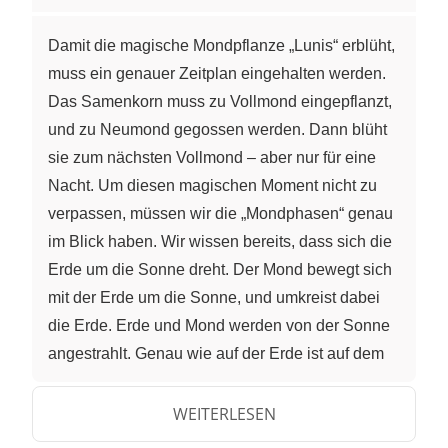
Damit die magische Mondpflanze „Lunis“ erblüht,
muss ein genauer Zeitplan eingehalten werden.
Das Samenkorn muss zu Vollmond eingepflanzt,
und zu Neumond gegossen werden. Dann blüht
sie zum nächsten Vollmond – aber nur für eine
Nacht. Um diesen magischen Moment nicht zu
verpassen, müssen wir die „Mondphasen“ genau
im Blick haben. Wir wissen bereits, dass sich die
Erde um die Sonne dreht. Der Mond bewegt sich
mit der Erde um die Sonne, und umkreist dabei
die Erde. Erde und Mond werden von der Sonne
angestrahlt. Genau wie auf der Erde ist auf dem
Mond immer nur die Seite hell, die von der Sonne
beschienen wird. Auf der anderen Seite ist es
WEITERLESEN
dunkel – denn von selbst leuchtet der Mond nicht.