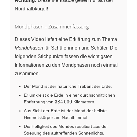
Achtung:
Diese Merksätze gelten nur auf der
Nordhalbkugel!
Mondphasen – Zusammenfassung
Dieses Video liefert eine Erklärung zum Thema
Mondphasen
für Schülerinnen und Schüler. Die
folgenden Stichpunkte fassen die wichtigsten
Informationen zu den Mondphasen noch einmal
zusammen.
Der Mond ist der natürliche Trabant der Erde.
Er umkreist die Erde in einer durchschnittlichen
384\,000
384
000
Entfernung von
Kilometern
.
Aus Sicht der Erde ist der Mond der hellste
Himmelskörper am Nachthimmel.
Die Helligkeit des Mondes resultiert aus der
Streuung des auftreffenden Sonnenlichts.