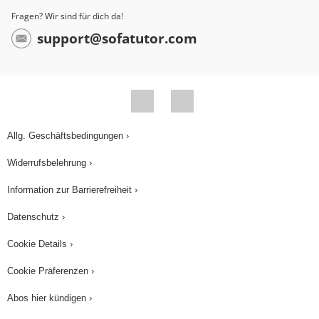
du genau hinschauen, um den Erdschein auf dem
Fragen? Wir sind für dich da!
Mond sehen zu können. Übrigens sehen wir
support@sofatutor.com
immer dieselbe Seite des Mondes, unabhängig
davon, in welcher Phase des Mondphasenzyklus
er sich befindet. Das liegt daran, dass sich der
Mond um sich selbst dreht. Für eine Drehung um
sich selbst braucht er dabei exakt genau so
Allg. Geschäftsbedingungen ›
lange, wie für eine Drehung um die Erde. So zeigt
Widerrufsbelehrung ›
immer dieselbe Mondseite zur Erde. Darauf
Information zur Barrierefreiheit ›
kannst du in Zukunft achten, wenn du den Mond
beobachtest. Fassen wir alles zusammen. Der
Datenschutz ›
„Mond“ leuchtet nicht selbst, sondern „reflektiert“
Cookie Details ›
das Sonnenlicht. Dabei dreht er sich um die Erde.
Cookie Präferenzen ›
Je nachdem, in welcher Position er sich befindet,
ist ein bestimmter Teil der beleuchteten
Abos hier kündigen ›
Mondhälfte sichtbar. Die Position des Mondes zur