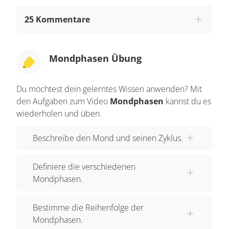
„Einen Teil des Sonnenlichts reflektiert der Mond
25 Kommentare
– so können wir ihn auf der Erde sehen.“ Aber
weshalb verändert der Mond von der Erde aus
gesehen scheinbar seine Form? Dazu müssen
Mondphasen Übung
wir uns die Bahn des Mondes genauer ansehen.
Jeder Mondzyklus beginnt mit dem „Neumond“.
Du möchtest dein gelerntes Wissen anwenden? Mit
Neumond ist immer dann, wenn sich der Mond
den Aufgaben zum Video
Mondphasen
kannst du es
zwischen Sonne und Erde befindet. Er liegt nicht
wiederholen und üben.
exakt zwischen Sonne und Erde, weil die Bahn
Beschreibe den Mond und seinen Zyklus.
des Mondes leicht gegen die Erdbahn geneigt ist.
In dieser Position ist genau die Hälfte des
Definiere die verschiedenen
Mondes beleuchtet, die von der Erde abgewandt
Mondphasen.
ist. Deswegen können wir zu Neumond keinen
Teil der beleuchteten Mondhälfte sehen. Fällt dir
Bestimme die Reihenfolge der
noch etwas auf? Zu Neumond befindet sich der
Mondphasen.
Mond auf der Seite der Erde, auf der gerade Tag