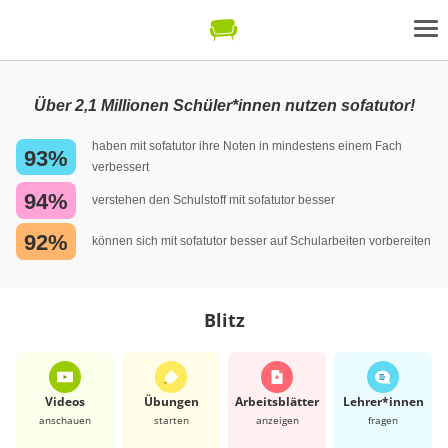
Über 2,1 Millionen Schüler*innen nutzen sofatutor!
haben mit sofatutor ihre Noten in mindestens einem Fach
93%
verbessert
94%
verstehen den Schulstoff mit sofatutor besser
92%
können sich mit sofatutor besser auf Schularbeiten vorbereiten
Blitz
Videos
Übungen
Arbeits­blätter
Lehrer*​innen
anschauen
starten
anzeigen
fragen