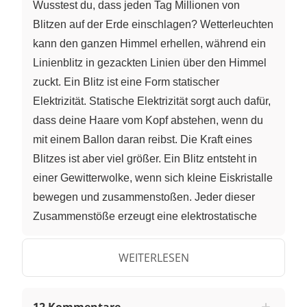
Wusstest du, dass jeden Tag Millionen von
Blitzen auf der Erde einschlagen? Wetterleuchten
kann den ganzen Himmel erhellen, während ein
Linienblitz in gezackten Linien über den Himmel
zuckt. Ein Blitz ist eine Form statischer
Elektrizität. Statische Elektrizität sorgt auch dafür,
dass deine Haare vom Kopf abstehen, wenn du
mit einem Ballon daran reibst. Die Kraft eines
Blitzes ist aber viel größer. Ein Blitz entsteht in
einer Gewitterwolke, wenn sich kleine Eiskristalle
bewegen und zusammenstoßen. Jeder dieser
Zusammenstöße erzeugt eine elektrostatische
Ladung in der Wolke. So wie eine Batterie
besitzen diese Wolken ein positives und ein
WEITERLESEN
negatives Ende. Die positiven Ladungen liegen
zumeist im oberen Bereich der Wolke, die
12 Kommentare