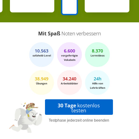
Mit Spaß
Noten verbessern
10.563
6.600
8.370
sofaheld-Level
vorgefertigte
Lernvideos
Vokabeln
38.949
34.240
24h
Übungen
Arbeitsblätter
Hilfe von
Lehrkräften
30 Tage
kostenlos
testen
Testphase jederzeit online beenden