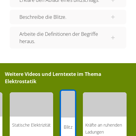
zu rösten. Nur sehr selten werden Menschen vom
Blitz getroffen, aber wenn, kann es tödlich enden
Beschreibe die Blitze.
– am besten ist es also, sich ein Gewitter von
drinnen anzuschauen.
Arbeite die Definitionen der Begriffe
heraus.
Weitere Videos und Lerntexte im Thema
Elektrostatik
Statische Elektrizität
Kräfte an ruhenden
Blitz
Ladungen