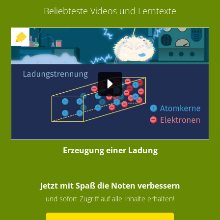
Beliebteste Videos und Lerntexte
+ INTERAKTIVE ÜBUNG
Erzeugung einer Ladung
Jetzt mit Spaß die Noten verbessern
und sofort Zugriff auf alle Inhalte erhalten!