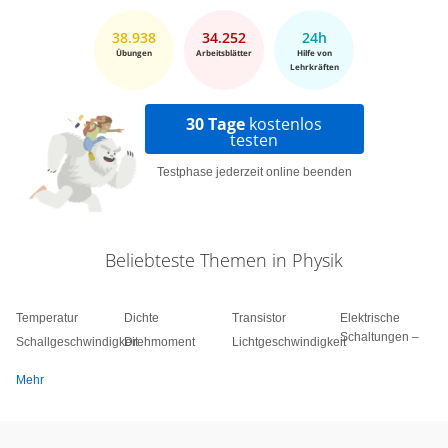
38.938
34.252
24h
Übungen
Arbeitsblätter
Hilfe von
Lehrkräften
30 Tage
kostenlos
testen
Testphase jederzeit online beenden
Beliebteste Themen in Physik
Temperatur
Dichte
Transistor
Elektrische
Schaltungen –
Schallgeschwindigkeit
Drehmoment
Lichtgeschwindigkeit
Mehr