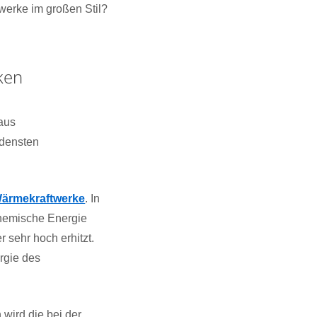
werke im großen Stil?
ken
 aus
densten
Wärmekraftwerke
. In
chemische Energie
sehr hoch erhitzt.
rgie des
n wird die bei der