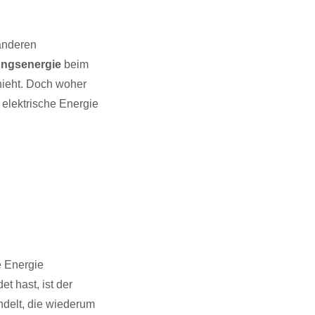
 anderen
ngsenergie
beim
hieht. Doch woher
elektrische Energie
e Energie
t hast, ist der
ndelt, die wiederum