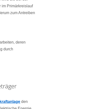
im Primärkreislauf
ederum zum Antreiben
arbeiten, deren
g durch
eträger
kraftanlage
den
lektrische Energie