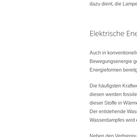
dazu dient, die Lamp
Elektrische En
Auch in konventionelle
Bewegungsenergie ge
Energieformen bereitg
Die häufigsten Kraft
diesen werden fossil
dieser Stoffe in Wär
Der entstehende Wass
Wasserdampfes wird e
Neben den Verbrennun