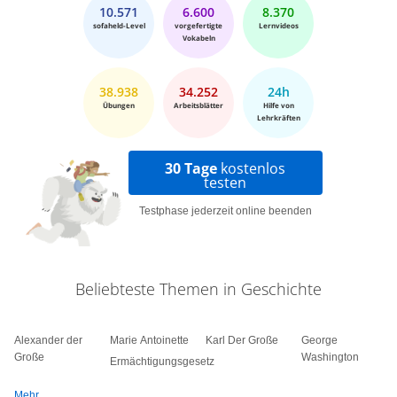
10.571
6.600
8.370
sofaheld-Level
vorgefertigte
Lernvideos
Vokabeln
38.938
34.252
24h
Übungen
Arbeitsblätter
Hilfe von
Lehrkräften
30 Tage
kostenlos
testen
Testphase jederzeit online beenden
Beliebteste Themen in Geschichte
Alexander der
Marie Antoinette
Karl Der Große
George
Große
Washington
Ermächtigungsgesetz
Mehr