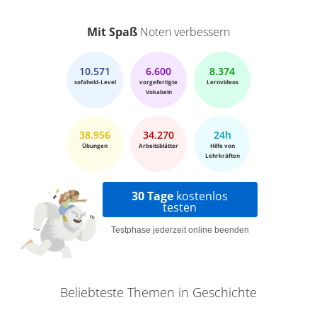
Mit Spaß
Noten verbessern
10.571
6.600
8.374
sofaheld-Level
vorgefertigte
Lernvideos
Vokabeln
38.956
34.270
24h
Übungen
Arbeitsblätter
Hilfe von
Lehrkräften
30 Tage
kostenlos
testen
Testphase jederzeit online beenden
Beliebteste Themen in Geschichte