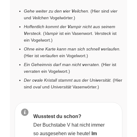
Gehe weiter zu den
v
ier
V
eilchen.
(Hier sind
vier
und
Veilchen
Vogelwörter.)
Hoffentlich kommt der
V
ampir nicht aus seinem
V
ersteck.
(
Vampir
ist ein Vasenwort.
Versteck
ist
ein Vogelwort.)
Ohne eine Karte kann man sich schnell
v
erlaufen.
(Hier ist
verlaufen
ein Vogelwort.)
Ein Geheimnis darf man nicht
v
erraten.
(Hier ist
verraten
ein Vogelwort.)
Der o
v
ale Kristall stammt aus der Uni
v
ersität.
(Hier
sind
oval
und
Universität
Vasenwörter.)
Wusstest du schon?
Der Buchstabe V hat nicht immer
so ausgesehen wie heute!
Im