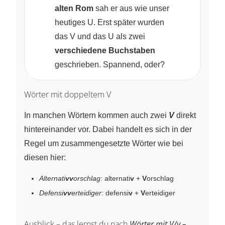
alten Rom
sah er aus wie unser
heutiges U. Erst später wurden
das V und das U als zwei
verschiedene Buchstaben
geschrieben. Spannend, oder?
Wörter mit doppeltem V
In manchen Wörtern kommen auch zwei
V
direkt
hintereinander vor. Dabei handelt es sich in der
Regel um zusammengesetzte Wörter wie bei
diesen hier:
Alternati
vv
orschlag
: alternati
v
+
V
orschlag
Defensi
vv
erteidiger
: defensi
v
+
V
erteidiger
Ausblick – das lernst du nach
Wörter mit V/v –