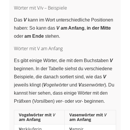
Wörter mit V/v – Beispiele
Das
V
kann im Wort unterschiedliche Positionen
haben: So kann das
V
am Anfang
,
in der Mitte
oder
am Ende
stehen.
Wörter mit V am Anfang
Es gibt einige Wörter, die mit dem Buchstaben
V
beginnen. In der Tabelle siehst du verschiedene
Beispiele, die danach sortiert sind, wie das
V
jeweils klingt (
V
ogelwörter
und
V
asenwörter
). Du
kannst hier sehen, dass einige Wörter mit den
Präfixen (Vorsilben)
ver-
oder
vor-
beginnen.
Vogelwörter
mit
V
Vasenwörter
mit
V
am Anfang
am Anfang
V
erkäuferin
V
ampir