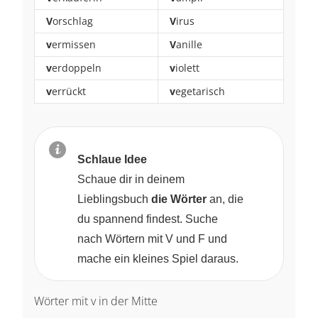
V
orschlag
V
irus
v
ermissen
V
anille
v
erdoppeln
v
iolett
v
errückt
v
egetarisch
Schlaue Idee
Schaue dir in deinem
Lieblingsbuch
die Wörter
an, die
du spannend findest. Suche
nach Wörtern mit V und F und
mache ein kleines Spiel daraus.
Wörter mit v in der Mitte