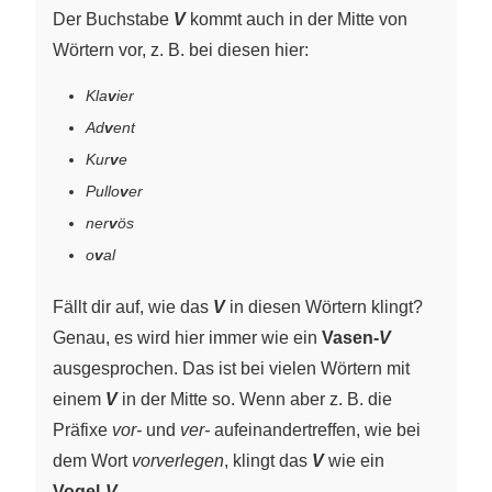
Der Buchstabe
V
kommt auch in der Mitte von
Wörtern vor, z. B. bei diesen hier:
Kla
v
ier
Ad
v
ent
Kur
v
e
Pullo
v
er
ner
v
ös
o
v
al
Fällt dir auf, wie das
V
in diesen Wörtern klingt?
Genau, es wird hier immer wie ein
Vasen-
V
ausgesprochen. Das ist bei vielen Wörtern mit
einem
V
in der Mitte so. Wenn aber z. B. die
Präfixe
vor-
und
ver-
aufeinandertreffen, wie bei
dem Wort
vorverlegen
, klingt das
V
wie ein
Vogel-
V
.