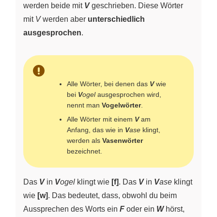
werden beide mit
V
geschrieben. Diese Wörter
mit
V
werden aber
unterschiedlich
ausgesprochen
.
Alle Wörter, bei denen das
V
wie
bei
V
ogel
ausgesprochen wird,
nennt man
Vogelwörter
.
Alle Wörter mit einem
V
am
Anfang, das wie in
V
ase
klingt,
werden als
Vasenwörter
bezeichnet.
Das
V
in
V
ogel
klingt wie
[f]
. Das
V
in
V
ase
klingt
wie
[w]
. Das bedeutet, dass, obwohl du beim
Aussprechen des Worts ein
F
oder ein
W
hörst,