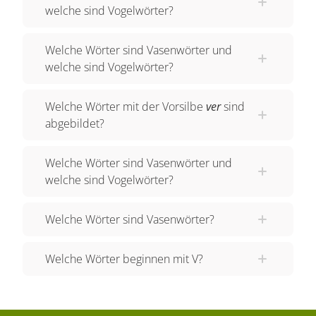
welche sind Vogelwörter?
weiter zu den VIER VEILCHEN. Erkennst du die
Wörter mit V? Vier und Veilchen. Bei dem Wort
Welche Wörter sind Vasenwörter und
VIER hört man ein F. VIER. Auch Veilchen wird
welche sind Vogelwörter?
mit einem F gesprochen. Die Veilchen. "Vier" und
"Veilchen" sind Vogelwörter. Hoffentlich kommt
Welche Wörter mit der Vorsilbe
ver
sind
der VAMPIR nicht aus seinem VERSTECK.
abgebildet?
Welches sind die Wörter mit V? Vampir und
Versteck. Der Vampir. Das ist ein Vasenwort. Das
Welche Wörter sind Vasenwörter und
Versteck. Das ist ein Vogelwort. Aber woher weiß
welche sind Vogelwörter?
man denn, wann man ein V schreiben soll, wenn
es doch wie F oder W klingt? Wörter mit V sind
Welche Wörter sind Vasenwörter?
Lernwörter. Du musst sie dir also merken. Paul
hat sich als Merkhilfe ein paar Eselsbrücken
Welche Wörter beginnen mit V?
ausgedacht. Ein Vulkan sieht ein bisschen aus,
wie ein umgedrehtes V, oder? In einer Kurve
kann man auch ein V erkennen. Und wie sieht