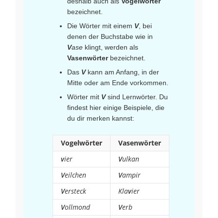
deshalb auch als
Vogelwörter
bezeichnet.
Die Wörter mit einem
V
, bei
denen der Buchstabe wie in
V
ase
klingt, werden als
Vasenwörter
bezeichnet.
Das
V
kann am Anfang, in der
Mitte oder am Ende vorkommen.
Wörter mit
V
sind Lernwörter. Du
findest hier einige Beispiele, die
du dir merken kannst:
Vogelwörter
Vasenwörter
v
ier
V
ulkan
V
eilchen
V
ampir
V
ersteck
Kla
v
ier
V
ollmond
V
erb