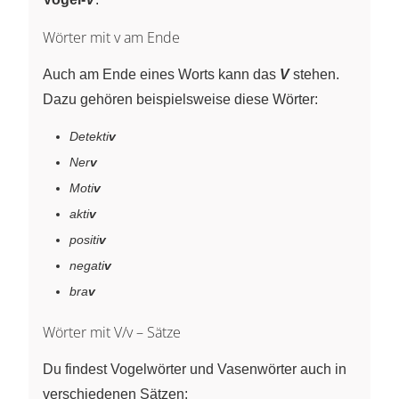
Wörter mit v am Ende
Auch am Ende eines Worts kann das
V
stehen.
Dazu gehören beispielsweise diese Wörter:
Detekti
v
Ner
v
Moti
v
akti
v
positi
v
negati
v
bra
v
Wörter mit V/v – Sätze
Du findest Vogelwörter und Vasenwörter auch in
verschiedenen Sätzen: