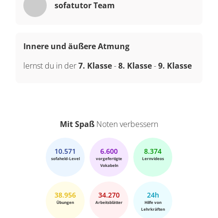
sofatutor Team
Innere und äußere Atmung
lernst du in der
7. Klasse
-
8. Klasse
-
9. Klasse
Mit Spaß
Noten verbessern
10.571
6.600
8.374
sofaheld-Level
vorgefertigte
Lernvideos
Vokabeln
38.956
34.270
24h
Übungen
Arbeitsblätter
Hilfe von
Lehrkräften