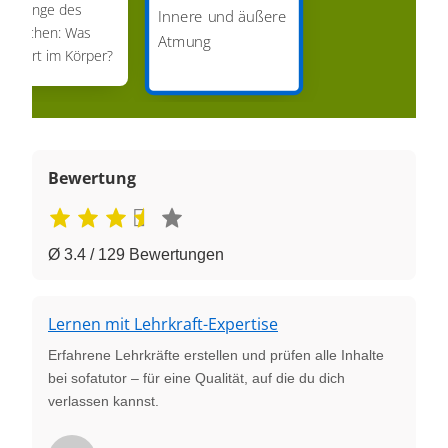
ie Lunge des
Innere und äußere
enschen: Was
Atmung
assiert im Körper?
Bewertung
Ø 3.4 / 129 Bewertungen
Lernen mit Lehrkraft-Expertise
Erfahrene Lehrkräfte erstellen und prüfen alle Inhalte
bei sofatutor – für eine Qualität, auf die du dich
verlassen kannst.