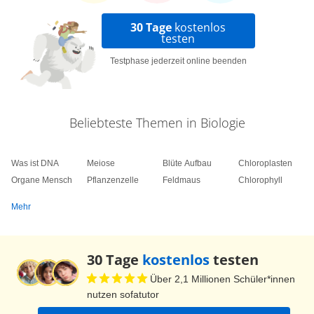
30 Tage
kostenlos
testen
Testphase jederzeit online beenden
Beliebteste Themen in Biologie
Was ist DNA
Meiose
Blüte Aufbau
Chloroplasten
Organe Mensch
Pflanzenzelle
Feldmaus
Chlorophyll
Mehr
30 Tage
kostenlos
testen
Über 2,1 Millionen Schüler*innen
nutzen sofatutor