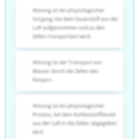
Atmung ist ein physiologischer
Vorgang, bei dem Sauerstoff aus der
Luft aufgenommen und zu den
Zellen transportiert wird.
Atmung ist der Transport von
Wasser durch die Zellen des
Körpers.
Atmung ist ein physiologischer
Prozess, bei dem Kohlenstoffdioxid
aus der Luft in die Zellen abgegeben
wird.