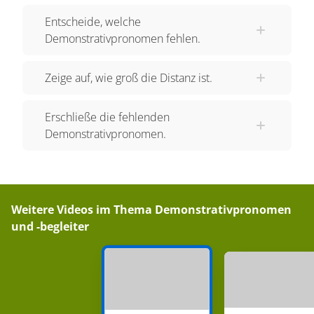
muy lejos o abstracto. Die Endung jedes
Entscheide, welche
Demonstrativpronomens hängt davon ab, ob das
Demonstrativpronomen fehlen.
nachfolgende Substantiv männlich oder weiblich
ist. La terminación de cada pronombre depende
Zeige auf, wie groß die Distanz ist.
de si el sustantivo que sigue es masculino o
femenino. Nun, um es zu veranschaulichen. Pues
Erschließe die fehlenden
para demostrarlo. Hier Tabelle eins für “este”.
Demonstrativpronomen.
Este bolígrafo. Esta flor. Estos bolígrafos. Estas
flores. Hier Tabelle zwei für “ese”. Ese bolígrafo.
Esa flor. Achtung! Esos bolígrafos. Esas flores.
Aquel bolígrafo. Aquella flor. Aquellos bolígrafos.
Weitere Videos im Thema
Demonstrativpronomen
Aquellas flores. Vielleicht hast du schon einmal
und -begleiter
“esto”, “eso” und “aquello” gelesen, denen kein
Substantiv folgte. Puede ser que has leído una
vez esto, eso y aquello sin sustantivo siguiente.
Zum Beispiel, por ejemplo: ¡Esto no lo entiendo!