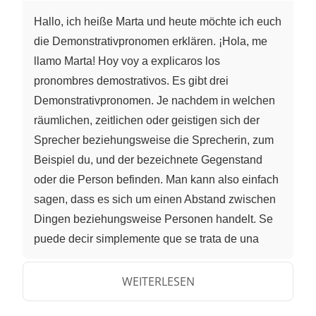
Hallo, ich heiße Marta und heute möchte ich euch
die Demonstrativpronomen erklären. ¡Hola, me
llamo Marta! Hoy voy a explicaros los
pronombres demostrativos. Es gibt drei
Demonstrativpronomen. Je nachdem in welchen
räumlichen, zeitlichen oder geistigen sich der
Sprecher beziehungsweise die Sprecherin, zum
Beispiel du, und der bezeichnete Gegenstand
oder die Person befinden. Man kann also einfach
sagen, dass es sich um einen Abstand zwischen
Dingen beziehungsweise Personen handelt. Se
puede decir simplemente que se trata de una
distancia entre cosas o personas. Ich denke, dass
sie nicht schwer zu unterscheiden sind, aber wir
WEITERLESEN
werden ja sehen. ¡Yo pienso que no son difíciles