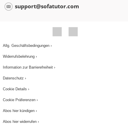
dem Kugelschreiber hat, als sehr fern oder
support@sofatutor.com
abstrakt, zum Beispiel in der Vorstellung oder
Erinnerung, bezeichnen lässt. Alles klar? Keine
Sorge! Bald kannst du den Gebrauch des
Demonstrativpronomens in einem anderen Video
üben. ¡No te preocupes! Muy pronto puedes
Allg. Geschäftsbedingungen ›
practicar el uso del pronombre demostrativo en
Widerrufsbelehrung ›
otro vídeo. ¡Hasta luego!
Information zur Barrierefreiheit ›
Datenschutz ›
Cookie Details ›
Cookie Präferenzen ›
Abos hier kündigen ›
Abos hier widerrufen ›