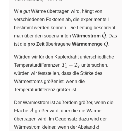
Wie
gut
Wärme übertragen wird, hängt von
verschiedenen Faktoren ab, die experimentell
bestimmt werden können. Die Leitung beschreibt
˙
\dot{Q}
man über den sogenannten
Wärmestrom
Q
. Das
Q
ist die
pro Zeit
übertragene
Wärmemenge
Q
.
Würden wir für den Kupferdraht unterschiedliche
T_1
−
Temperaturdifferenzen
T
T
untersuchen,
1
2
-
würden wir feststellen, dass die Stärke des
T_2
Wärmestroms größer ist, wenn die
Temperaturdifferenz größer ist.
Der Wärmestrom ist außerdem größer, wenn die
A
Fläche
A
größer wird, über die die Wärme
übertragen wird. Im Gegensatz dazu wird der
d
Wärmestrom kleiner, wenn der Abstand
d