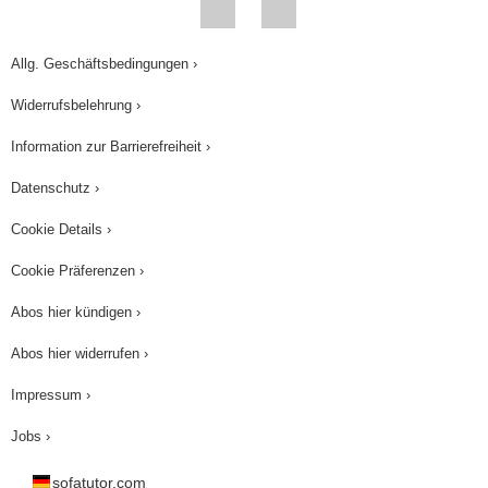
zusammen: "Wärmeleitung" beschreibt das
Phänomen, dass thermische Energie
INNERHALB eines Körpers, oder über direkten
Allg. Geschäftsbedingungen ›
Kontakt ZWISCHEN zwei Körpern, durch Stöße
Widerrufsbelehrung ›
zwischen schwingenden Teilchen übertragen
Information zur Barrierefreiheit ›
wird. Metalle haben eine HOHE
Wärmeleitfähigkeit, leiten also schnell große
Datenschutz ›
Wärmemengen weiter. Keramik, Plastik, Holz und
Cookie Details ›
Luft sind hingegen SCHLECHTE Wärmeleiter.
Cookie Präferenzen ›
Diese Materialien werden zur "Dämmung"
genutzt, denn sie verhindern, dass Wärme
Abos hier kündigen ›
schnell ABFLIEẞT. Dieses Wissen solltest du
Abos hier widerrufen ›
nicht unterschätzen, sicherte es doch
Impressum ›
jahrtausendelang das Überleben unserer Art!
Jobs ›
sofatutor.com