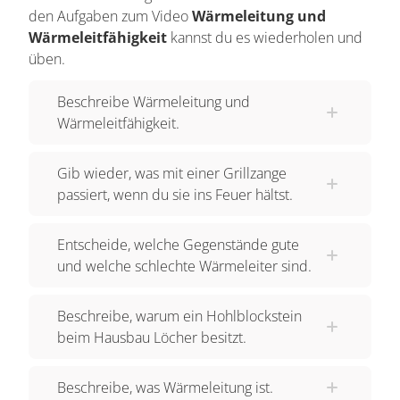
und herwackeln. Dabei verlassen sie die Plätze
den Aufgaben zum Video
Wärmeleitung und
NICHT, sonst würde die Zange ja schmelzen,
Wärmeleitfähigkeit
kannst du es wiederholen und
aber sie stoßen ANEINANDER und geben so
üben.
ihre Schwingung an die weiter HINTEN
Beschreibe Wärmeleitung und
sitzenden Teilchen weiter. So werden nach und
Wärmeleitfähigkeit.
nach alle Teilchen der Grillzange in starke
Schwingung versetzt. So wird die Wärme durch
Gib wieder, was mit einer Grillzange
die Zange geleitet – ihre Temperatur steigt. Das
passiert, wenn du sie ins Feuer hältst.
DAUERT eine gewisse Zeit. Nimmst du die
Zange aus dem Grill heraus, kühlt sie wieder ab,
Entscheide, welche Gegenstände gute
das heißt, die Schwingungen der Teilchen
und welche schlechte Wärmeleiter sind.
werden wieder schwächer. Einerseits, weil die
thermische Energie an die kalte Luft in der
Beschreibe, warum ein Hohlblockstein
Umgebung abgegeben wird, andererseits aber
beim Hausbau Löcher besitzt.
auch über die "Wärmeleitung" an deine HAND.
Denn nicht nur die Grillzange, sondern auch DU
Beschreibe, was Wärmeleitung ist.