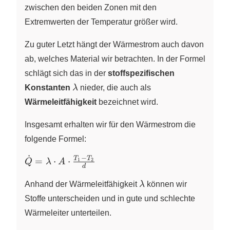
zwischen den beiden Zonen mit den
Extremwerten der Temperatur größer wird.
Zu guter Letzt hängt der Wärmestrom auch davon
ab, welches Material wir betrachten. In der Formel
schlägt sich das in der
stoffspezifischen
\lambda
Konstanten
λ
nieder, die auch als
Wärmeleitfähigkeit
bezeichnet wird.
Insgesamt erhalten wir für den Wärmestrom die
folgende Formel:
˙
−
\dot{Q}
T
T
=
⋅
⋅
1
2
Q
λ
A
d
=
\lambda
\lambda
Anhand der Wärmeleitfähigkeit
λ
können wir
\cdot A
Stoffe unterscheiden und in gute und schlechte
\cdot
Wärmeleiter unterteilen.
\frac{