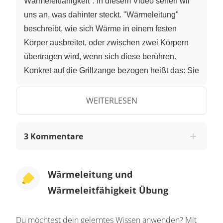
Wärmeleitfähigkeit". In diesem Video sehen wir
uns an, was dahinter steckt. "Wärmeleitung"
beschreibt, wie sich Wärme in einem festen
Körper ausbreitet, oder zwischen zwei Körpern
übertragen wird, wenn sich diese berühren.
Konkret auf die Grillzange bezogen heißt das: Sie
wird warm werden, wenn du sie ins Grillfeuer
hältst. Aber sie wird natürlich nicht schlagartig
WEITERLESEN
genauso heiß sein wie die Flammen! Was da
genau vor sich geht, können wir mit dem
3 Kommentare
"Teilchenmodell" erklären. Zuerst nehmen DIE
Teilchen die "thermische Energie", also die
Wärmeenergie des Feuers, auf, die an der
Wärmeleitung und
SPITZE der Zange sitzen. Das führt dazu, dass
Wärmeleitfähigkeit Übung
die Schwingung der Teilchen sich deutlich
verstärkt, sie also schneller auf ihren Plätzen hin-
Du möchtest dein gelerntes Wissen anwenden? Mit