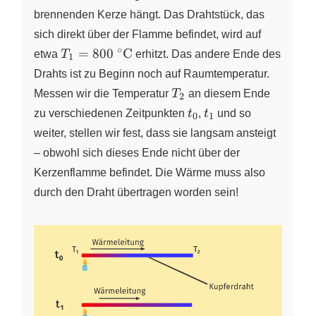
brennenden Kerze hängt. Das Drahtstück, das
sich direkt über der Flamme befindet, wird auf
∘
T_1 =
=
800
C
etwa
T
erhitzt. Das andere Ende des
1
800~^{\circ}\pu{C}
Drahts ist zu Beginn noch auf Raumtemperatur.
T_2
Messen wir die Temperatur
T
an diesem Ende
2
t_0
t_1
zu verschiedenen Zeitpunkten
t
,
t
und so
0
1
weiter, stellen wir fest, dass sie langsam ansteigt
– obwohl sich dieses Ende nicht über der
Kerzenflamme befindet. Die Wärme muss also
durch den Draht übertragen worden sein!