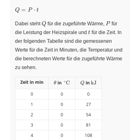
Q =
=
⋅
Q
P
t
P
Q
P
\cdot
Dabei steht
Q
für die zugeführte Wärme,
P
für
t
t
die Leistung der Heizspirale und
t
für die Zeit. In
der folgenden Tabelle sind die gemessenen
Werte für die Zeit in Minuten, die Temperatur und
die berechneten Werte für die zugeführte Wärme
zu sehen.
∘
Zeit in min
\theta
in
\,^\circ\pu{C}
C
Q
in
\pu{kJ}
kJ
θ
Q
0
0
0
1
0
27
2
0
54
3
0
81
4
0
108