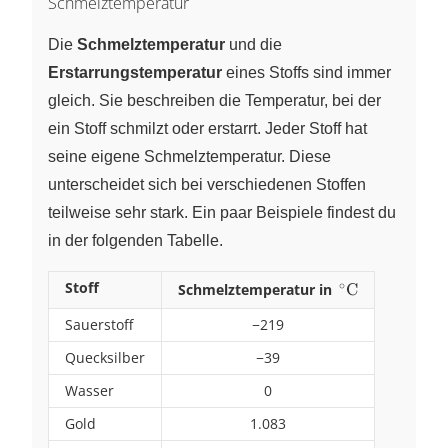
Schmelztemperatur
Die
Schmelztemperatur
und die
Erstarrungstemperatur
eines Stoffs sind immer
gleich. Sie beschreiben die Temperatur, bei der
ein Stoff schmilzt oder erstarrt. Jeder Stoff hat
seine eigene Schmelztemperatur. Diese
unterscheidet sich bei verschiedenen Stoffen
teilweise sehr stark. Ein paar Beispiele findest du
in der folgenden Tabelle.
∘
Stoff
Schmelztemperatur in
\,^\circ\pu{C
C
Sauerstoff
−219
Quecksilber
−39
Wasser
0
Gold
1.083