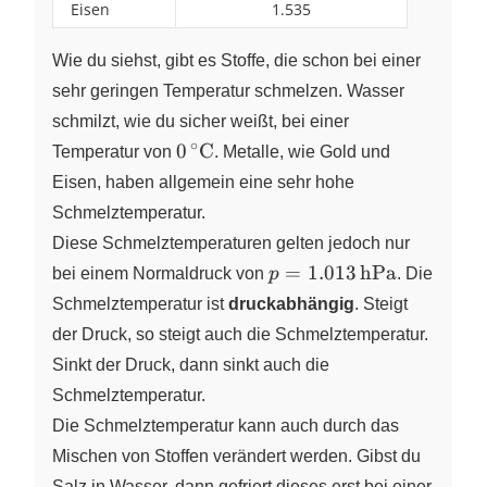
Eisen
1.535
Wie du siehst, gibt es Stoffe, die schon bei einer
sehr geringen Temperatur schmelzen. Wasser
schmilzt, wie du sicher weißt, bei einer
∘
0\,^\circ\pu{C}
0
C
Temperatur von
. Metalle, wie Gold und
Eisen, haben allgemein eine sehr hohe
Schmelztemperatur.
Diese Schmelztemperaturen gelten jedoch nur
p=1.013\,\pu{hPa}
=
1.013
hPa
bei einem Normaldruck von
p
. Die
Schmelztemperatur ist
druckabhängig
. Steigt
der Druck, so steigt auch die Schmelztemperatur.
Sinkt der Druck, dann sinkt auch die
Schmelztemperatur.
Die Schmelztemperatur kann auch durch das
Mischen von Stoffen verändert werden. Gibst du
Salz in Wasser, dann gefriert dieses erst bei einer