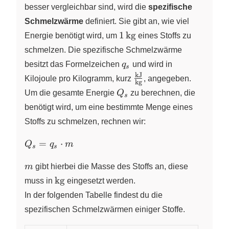
besser vergleichbar sind, wird die
spezifische
Schmelzwärme
definiert. Sie gibt an, wie viel
1\,\pu{kg}
1
kg
Energie benötigt wird, um
eines Stoffs zu
schmelzen. Die spezifische Schmelzwärme
q_s
besitzt das Formelzeichen
q
und wird in
s
kJ
\frac{\pu{kJ}}
Kilojoule pro Kilogramm, kurz
, angegeben.
kg
{\pu{kg}}
Q_s
Um die gesamte Energie
Q
zu berechnen, die
s
benötigt wird, um eine bestimmte Menge eines
Stoffs zu schmelzen, rechnen wir:
Q_s
=
⋅
Q
q
m
s
s
=
m
q_s
m
gibt hierbei die Masse des Stoffs an, diese
\cdot
\pu{kg}
kg
muss in
eingesetzt werden.
m
In der folgenden Tabelle findest du die
spezifischen Schmelzwärmen einiger Stoffe.