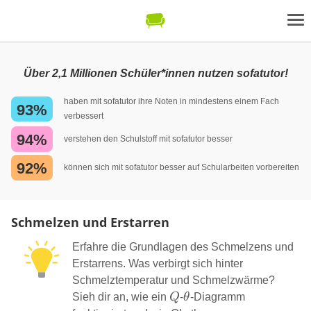
Über 2,1 Millionen Schüler*innen nutzen sofatutor!
haben mit sofatutor ihre Noten in mindestens einem Fach
93%
verbessert
94%
verstehen den Schulstoff mit sofatutor besser
92%
können sich mit sofatutor besser auf Schularbeiten vorbereiten
Schmelzen und Erstarren
Erfahre die Grundlagen des Schmelzens und
Erstarrens. Was verbirgt sich hinter
Schmelztemperatur und Schmelzwärme?
Q
\theta
Sieh dir an, wie ein
Q
-
θ
-Diagramm