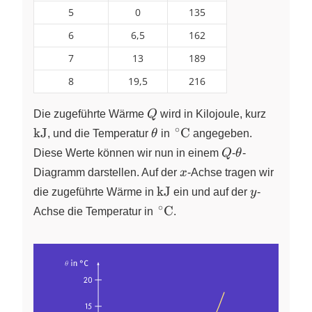
5
0
135
6
6,5
162
7
13
189
8
19,5
216
Q
\pu{kJ
Die zugeführte Wärme
Q
wird in Kilojoule, kurz
∘
\theta
\,^\circ\pu{C}
kJ
C
, und die Temperatur
θ
in
angegeben.
Q
\theta
Diese Werte können wir nun in einem
Q
-
θ
-
x
Diagramm darstellen. Auf der
x
-Achse tragen wir
\pu{kJ}
y
kJ
die zugeführte Wärme in
ein und auf der
y
-
∘
\,^\circ\pu{C}
C
Achse die Temperatur in
.