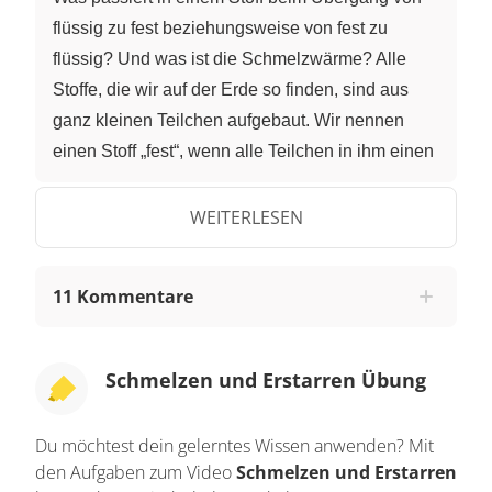
flüssig zu fest beziehungsweise von fest zu
flüssig? Und was ist die Schmelzwärme? Alle
Stoffe, die wir auf der Erde so finden, sind aus
ganz kleinen Teilchen aufgebaut. Wir nennen
einen Stoff „fest“, wenn alle Teilchen in ihm einen
festen Platz haben, von dem sie sich nicht
wegbewegen können. Die Anziehung zwischen
WEITERLESEN
den Teilchen ist in festen Stoffen sehr stark. In
flüssigen Stoffen ist die Anziehung zwischen den
11 Kommentare
Teilchen nicht so stark. Sie können sich
bewegen. Allerdings ziehen sie sich schon noch
gegenseitig an. Das heißt, die Bewegung ist nicht
Schmelzen und Erstarren Übung
völlig frei. Erwärmt man nun einen festen Stoff bis
auf eine bestimmte Temperatur, so wird er flüssig.
Du möchtest dein gelerntes Wissen anwenden? Mit
Diesen Vorgang nennt man „Schmelzen“. Um
den Aufgaben zum Video
Schmelzen und Erstarren
einen flüssigen Stoff in einen festen