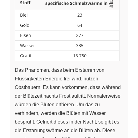
kJ
Stoff
spezifische Schmelzwärme in
\frac{\pu{k
kg
{\pu{kg}}
Blei
23
Gold
64
Eisen
277
Wasser
335
Grafit
16.750
Das Phänomen, dass beim Erstarren von
Flüssigkeiten Energie frei wird, nutzen
Obstbauern. Es kann vorkommen, dass während
der Blütezeit nachts Frost auftritt. Normalerweise
würden die Blüten erfrieren. Um das zu
verhindern, werden die Blüten mit Wasser
besprüht. Gefriert dieses in der Nacht, so gibt es
die Erstarrungswärme an die Blüten ab. Diese