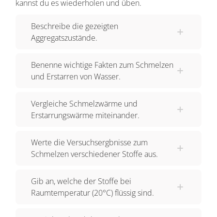
kannst du es wiederholen und üben.
umzuwandeln, muss man ihn abkühlen. Wechselt
Beschreibe die gezeigten
ein Stoff von seinem flüssigen in den festen
Aggregatszustände.
Zustand, so nennt man das „Erstarren“.
Beobachtet hast du das Ganze sicherlich schon
Benenne wichtige Fakten zum Schmelzen
einmal bei Wasser. Bei Zimmertemperatur kommt
und Erstarren von Wasser.
es flüssig aus dem Wasserhahn. Stellst du es
aber in die Gefriertruhe, so kühlt es ab und wird
Vergleiche Schmelzwärme und
zu festem Eis. Die Schmelztemperatur und die
Erstarrungswärme miteinander.
Erstarrungstemperatur eines Stoffes sind dabei
immer gleich. Jeder Stoff hat seine eigene
Werte die Versuchsergbnisse zum
Schmelz- beziehungsweise
Schmelzen verschiedener Stoffe aus.
Erstarrungstemperatur. Dabei können sich diese
bei verschiedenen Stoffen um mehrere tausend
Gib an, welche der Stoffe bei
Grad unterscheiden. Sauerstoff zum Beispiel
Raumtemperatur (20°C) flüssig sind.
schmilzt schon bei -219°C. Quecksilber, das man
früher oft in Thermometern benutzt hat, schmilzt