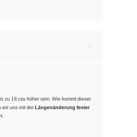
18\,\pu{cm}
18
cm
is zu
höher sein. Wie kommt dieser
 wir uns mit der
Längenänderung fester
t.