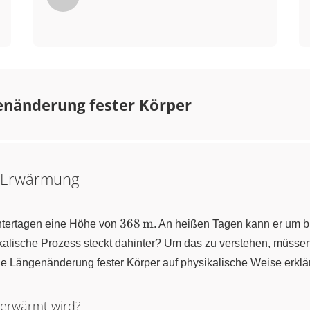
enänderung fester Körper
i Erwärmung
368\,\pu{m}
368
m
intertagen eine Höhe von
. An heißen Tagen kann er um b
alische Prozess steckt dahinter? Um das zu verstehen, müssen
die Längenänderung fester Körper auf physikalische Weise erklär
 erwärmt wird?