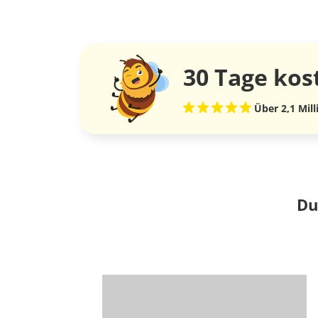
30 Tage
kos
Über 2,1 Mil
Du