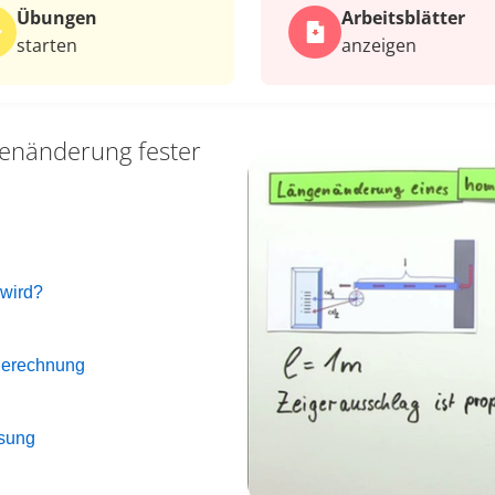
Übungen
Arbeits­blätter
starten
anzeigen
enänderung fester
 wird?
Berechnung
sung