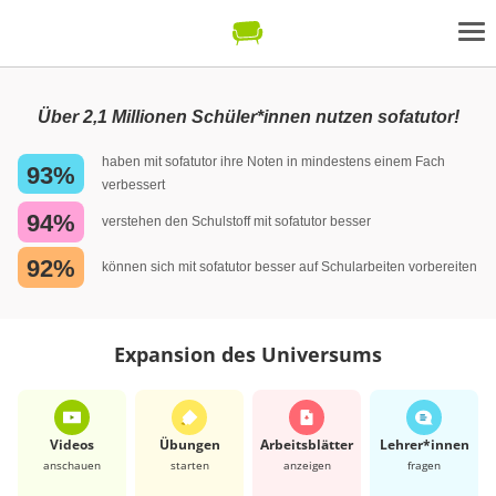
Über 2,1 Millionen Schüler*innen nutzen sofatutor!
haben mit sofatutor ihre Noten in mindestens einem Fach
93%
verbessert
94%
verstehen den Schulstoff mit sofatutor besser
92%
können sich mit sofatutor besser auf Schularbeiten vorbereiten
Expansion des Universums
Videos
Übungen
Arbeits­blätter
Lehrer*​innen
anschauen
starten
anzeigen
fragen