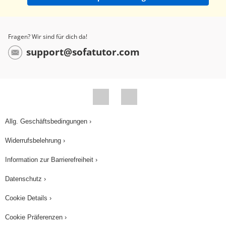
kinetische Energie der Explosion gegen die
Schwerkraft des gesamten Universums. Diese
würde nämlich, natürlich, am Liebsten die
Fragen? Wir sind für dich da!
gesamte Masse des Universums wieder zu einer
support@sofatutor.com
Kugel zusammenziehen. Wie stark diese
Gravitationskraft ist, hängt von der Dichte des
Universums ab. Das heißt, ob die Expansion des
Universums irgendwann endet, hängt von seiner
mittleren Dichte Ω ab. Man unterscheidet
Allg. Geschäftsbedingungen ›
zwischen den folgenden 3 Fällen: Ist die mittlere
Widerrufsbelehrung ›
Dichte Ω des Universums kleiner als eine
kritische Dichte X, so wird das Universum sich
Information zur Barrierefreiheit ›
immer weiter ausdehnen. Ist Ω=X, so reicht die
Datenschutz ›
Gravitationskraft genau, um die Expansion zum
Cookie Details ›
Stillstand zu bringen. Das heißt, das Universum
bleibt einfach stehen. Die 3. Möglichkeit, die
Cookie Präferenzen ›