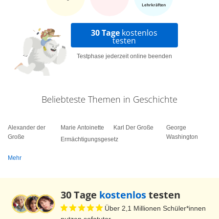
Lehrkräften
30 Tage
kostenlos
testen
Testphase jederzeit online beenden
Beliebteste Themen in Geschichte
Alexander der
Marie Antoinette
Karl Der Große
George
Große
Washington
Ermächtigungsgesetz
Mehr
30 Tage
kostenlos
testen
Über 2,1 Millionen Schüler*innen