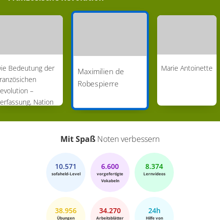
ie Bedeutung der
Marie Antoinette
Maximilien de
ranzösichen
Robespierre
evolution –
erfassung, Nation
nd politische
trömungen
Mit Spaß
Noten verbessern
10.571
6.600
8.374
sofaheld-Level
vorgefertigte
Lernvideos
Vokabeln
38.956
34.270
24h
Übungen
Arbeitsblätter
Hilfe von