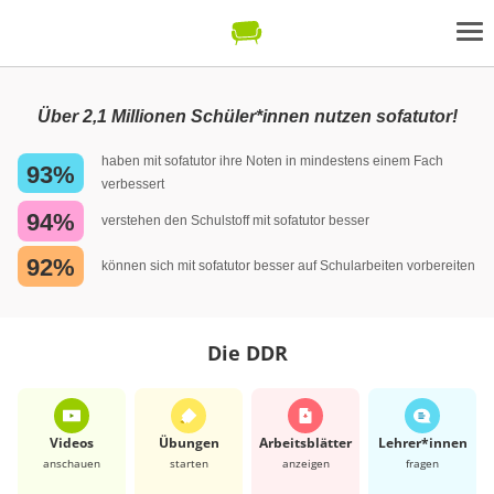
Über 2,1 Millionen Schüler*innen nutzen sofatutor!
haben mit sofatutor ihre Noten in mindestens einem Fach
93%
verbessert
94%
verstehen den Schulstoff mit sofatutor besser
92%
können sich mit sofatutor besser auf Schularbeiten vorbereiten
Die DDR
Videos
Übungen
Arbeits­blätter
Lehrer*​innen
anschauen
starten
anzeigen
fragen