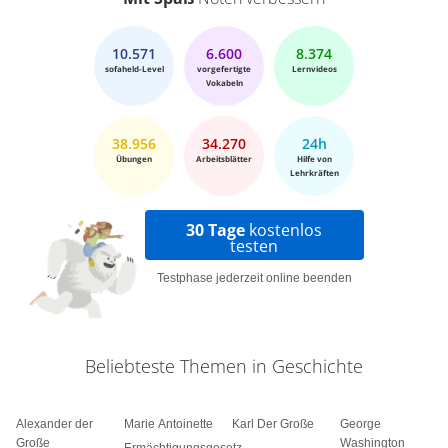
10.571
6.600
8.374
sofaheld-Level
vorgefertigte
Lernvideos
Vokabeln
38.956
34.270
24h
Übungen
Arbeitsblätter
Hilfe von
Lehrkräften
30 Tage
kostenlos
testen
Testphase jederzeit online beenden
Beliebteste Themen in Geschichte
Alexander der
Marie Antoinette
Karl Der Große
George
Große
Washington
Ermächtigungsgesetz