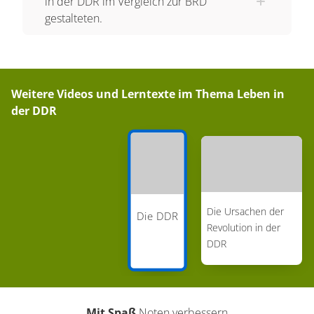
in der DDR im Vergleich zur BRD
gestalteten.
Weitere Videos und Lerntexte im Thema
Leben in
der DDR
Die Ursachen der
Die DDR
Revolution in der
DDR
Mit Spaß
Noten verbessern