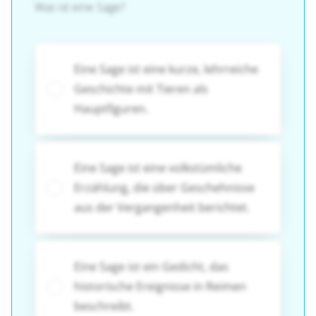
Was ist eine Sage?
Eine Sage ist eine kurze, lehrreiche
Geschichte mit Tieren als
Hauptfiguren.
Eine Sage ist eine volkstümliche
Erzählung, die über Geschehnisse
aus der Vergangenheit berichtet.
Eine Sage ist ein Gedicht, das
historische Ereignisse in Reimen
beschreibt.