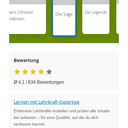
Hans Christian
Die Legende
Wer w
Die Sage
Andersen
Eulen
Bewertung
Ø 4.1 / 634 Bewertungen
Lernen mit Lehrkraft-Expertise
Erfahrene Lehrkräfte erstellen und prüfen alle Inhalte
bei sofatutor – für eine Qualität, auf die du dich
verlassen kannst.