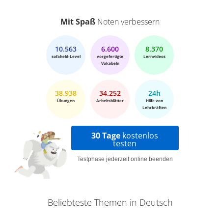
Mit Spaß
Noten verbessern
10.563
6.600
8.370
sofaheld-Level
vorgefertigte
Lernvideos
Vokabeln
38.938
34.252
24h
Übungen
Arbeitsblätter
Hilfe von
Lehrkräften
30 Tage
kostenlos
testen
Testphase jederzeit online beenden
Beliebteste Themen in Deutsch