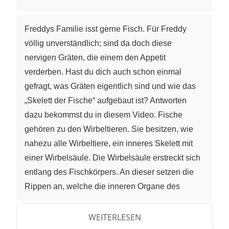
Freddys Familie isst gerne Fisch. Für Freddy
völlig unverständlich; sind da doch diese
nervigen Gräten, die einem den Appetit
verderben. Hast du dich auch schon einmal
gefragt, was Gräten eigentlich sind und wie das
„Skelett der Fische“ aufgebaut ist? Antworten
dazu bekommst du in diesem Video. Fische
gehören zu den Wirbeltieren. Sie besitzen, wie
nahezu alle Wirbeltiere, ein inneres Skelett mit
einer Wirbelsäule. Die Wirbelsäule erstreckt sich
entlang des Fischkörpers. An dieser setzen die
Rippen an, welche die inneren Organe des
Fisches schützen. Ob ein Fisch nun „so“, „so“
oder „so“ aussieht; ihnen allen ist ein besonderer
WEITERLESEN