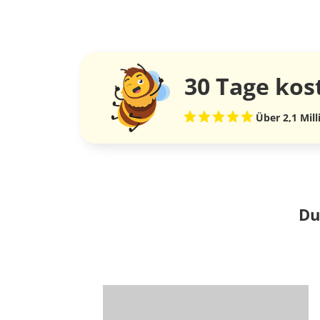
30 Tage
kos
Über 2,1 Mil
Du