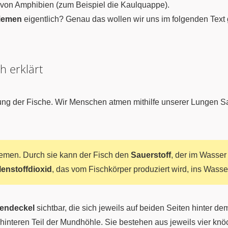
 von Amphibien (zum Beispiel die Kaulquappe).
iemen
eigentlich? Genau das wollen wir uns im folgenden Text
h erklärt
ng der Fische. Wir Menschen atmen mithilfe unserer Lungen Sau
iemen. Durch sie kann der Fisch den
Sauerstoff
, der im Wasser 
enstoffdioxid
, das vom Fischkörper produziert wird, ins Wass
endeckel
sichtbar, die sich jeweils auf beiden Seiten hinter d
 hinteren Teil der Mundhöhle. Sie bestehen aus jeweils vier k