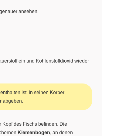
 genauer ansehen.
erstoff ein und Kohlenstoffdioxid wieder
enthalten ist, in seinen Körper
er abgeben.
em Kopf des Fischs befinden. Die
nöchernen
Kiemenbogen
, an denen