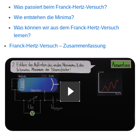
Was passiert beim Franck-Hertz-Versuch?
Wie entstehen die Minima?
Was können wir aus dem Franck-Hertz-Versuch
lernen?
Franck-Hertz-Versuch – Zusammenfassung