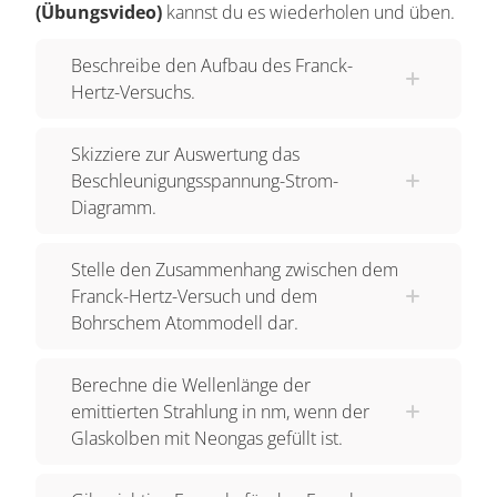
(Übungsvideo)
kannst du es wiederholen und üben.
Messvorgang
beschrieben werden. Der
Versuchsaufbau besteht hauptsächlich aus einem
Beschreibe den Aufbau des Franck-
Hertz-Versuchs.
Glaskolben, in dem sich ein Gas mit sehr
niedrigem Druck befindet. Das ist meist
Skizziere zur Auswertung das
Quecksilber
oder
Neon
.
Beschleunigungsspannung-Strom-
Beschleunigung der Elektronen
Diagramm.
In diesem Kolben sollen
Elektronen
Stelle den Zusammenhang zwischen dem
beschleunigt werden, also braucht man eine
Franck-Hertz-Versuch und dem
Kathode
. Diese ist eine
Glühwendel
und wird
Bohrschem Atommodell dar.
über eine Heizspannung erhitzt, so dass
Elekronen freigesetz werden. Diese Elektronen
Berechne die Wellenlänge der
werden zu einem Gitter beschleunigt. Dafür liegt
emittierten Strahlung in nm, wenn der
zwischen Gitter und Kathode eine regelbare
Glaskolben mit Neongas gefüllt ist.
Beschleunigungsspannung
U_B. Die
Elektronen fliegen durch das Gitter durch und