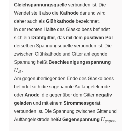
Gleichspannungsquelle
verbunden ist. Die
Wendel stellt also die
Kathode
dar und wird
daher auch als
Glühkathode
bezeichnet.
In der rechten Hälfte des Glaskolbens befindet
sich ein
Drahtgitter
, das mit dem
positiven Pol
derselben Spannungsquelle verbunden ist. Die
zwischen Glühkathode und Gitter anliegende
U_B
Spannung heißt
Beschleunigungsspannung
U
.
B
Am gegenüberliegenden Ende des Glaskolbens
befindet sich die sogenannte Auffangelektrode
oder
Anode
, die gegenüber dem Gitter
negativ
geladen
und mit einem
Strommessgerät
verbunden ist. Die Spannung zwischen Gitter und
U_{gegen}
Auffangelektrode heißt
Gegenspannung
U
g
e
g
e
n
.