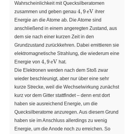
Wahrscheinlichkeit mit Quecksilberatomen
4,9\,\pu{eV}
4
,
9
eV
zusammen und geben genau
ihrer
Energie an die Atome ab. Die Atome sind
anschließend in einem angeregten Zustand, aus
dem sie nach einer kurzen Zeit in den
Grundzustand zurückkehren. Dabei emittieren sie
elektromagnetische Strahlung, die wiederum eine
4,9\,\pu{eV}
4
,
9
eV
Energie von
hat.
Die Elektronen werden nach dem Stoß zwar
wieder beschleunigt, aber nur über eine sehr
kurze Strecke, weil die Wechselwirkung zunächst
kurz vor dem Gitter stattfindet – denn erst dort
haben sie ausreichend Energie, um die
Quecksilberatome anzuregen. Aus diesem Grund
haben sie im Anschluss allerdings zu wenig
Energie, um die Anode noch zu erreichen. So