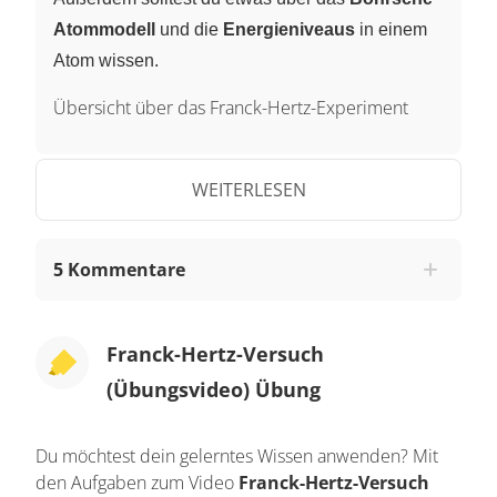
Atommodell
und die
Energieniveaus
in einem
Atom wissen.
Übersicht über das Franck-Hertz-Experiment
Die Aufgaben bauen schrittweise aufeinander
auf. Zuerst besprechen wir den Aufbau des
WEITERLESEN
Experimentes
und was eigentlich gemessen
wird. Dann kommt eine Frage zur grafischen
5 Kommentare
Auswertung und darauf folgend klären wir, in
welcher Verbindung das mit dem Bohrschen
Atommodell steht. Zum Schluss berechnen wir
Franck-Hertz-Versuch
noch die
Wellenlänge
der emittierten
Strahlung
.
(Übungsvideo) Übung
Aufgabe 1 - Der Versuchsaufbau
Du möchtest dein gelerntes Wissen anwenden? Mit
Beginnen wir mit der ersten Aufgabe. Hier soll
den Aufgaben zum Video
Franck-Hertz-Versuch
eine Skizze angefertigt werden und der