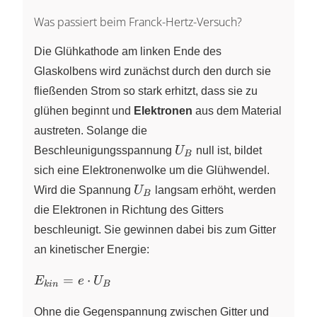
Was passiert beim Franck-Hertz-Versuch?
Die Glühkathode am linken Ende des
Glaskolbens wird zunächst durch den durch sie
fließenden Strom so stark erhitzt, dass sie zu
glühen beginnt und
Elektronen
aus dem Material
austreten. Solange die
U_B
Beschleunigungsspannung
U
null ist, bildet
B
sich eine Elektronenwolke um die Glühwendel.
U_B
Wird die Spannung
U
langsam erhöht, werden
B
die Elektronen in Richtung des Gitters
beschleunigt. Sie gewinnen dabei bis zum Gitter
an kinetischer Energie:
E_{kin}
=
⋅
E
e
U
k
in
B
= e
\cdot
Ohne die Gegenspannung zwischen Gitter und