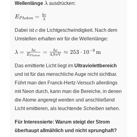
\lambda
Wellenlänge
λ
ausdrücken:
E_{Photon}
h
c
=
E
P
h
o
t
o
n
λ
= \frac{hc}
c
{\lambda}
Dabei ist
c
die Lichtgeschwindigkeit. Nach dem
Umstellen erhalten wir für die Wellenlänge:
−
9
\lambda =
h
c
h
c
=
=
≈
253
⋅
1
0
m
λ
4
,
9
eV
E
P
h
o
t
o
n
\frac{hc}
{E_{Photon}} =
Das emittierte Licht liegt im
Ultraviolettbereich
\frac{hc}
und ist für das menschliche Auge nicht sichtbar.
{4,9\,\pu{eV}}
Führt man den Franck-Hertz-Versuch allerdings
\approx
mit Neon durch, kann man die Bereiche, in denen
253\cdot
10^{-9}\,\pu{m}
die Atome angeregt werden und anschließend
Licht emittieren, als leuchtende
Scheiben
sehen.
Für Interessierte: Warum steigt der Strom
überhaupt allmählich und nicht sprunghaft?