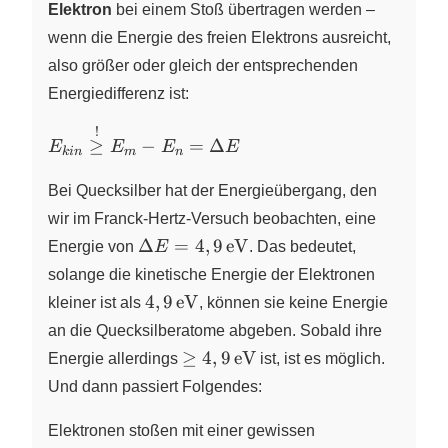
Elektron
bei einem Stoß übertragen werden –
wenn die Energie des freien Elektrons ausreicht,
also größer oder gleich der entsprechenden
Energiedifferenz ist:
!
E_{kin}
≥
−
=
Δ
E
E
E
E
k
in
m
n
\overset{!}
{\geq}
Bei Quecksilber hat der Energieübergang, den
E_m - E_n
wir im Franck-Hertz-Versuch beobachten, eine
= \Delta
\Delta E =
Δ
=
4
,
9
eV
Energie von
E
. Das bedeutet,
E
4,9\,\pu{eV}
solange die kinetische Energie der Elektronen
4,9\,\pu{eV}
4
,
9
eV
kleiner ist als
, können sie keine Energie
an die Quecksilberatome abgeben. Sobald ihre
\geq
≥
4
,
9
eV
Energie allerdings
ist, ist es möglich.
4,9\,\pu{eV}
Und dann passiert Folgendes:
Elektronen stoßen mit einer gewissen