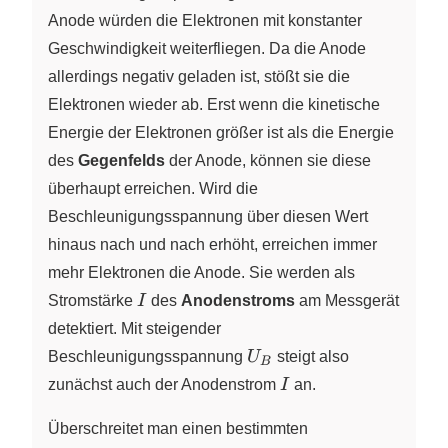
U_B
Anode würden die Elektronen mit konstanter
Geschwindigkeit weiterfliegen. Da die Anode
allerdings negativ geladen ist, stößt sie die
Elektronen wieder ab. Erst wenn die kinetische
Energie der Elektronen größer ist als die Energie
des
Gegenfelds
der Anode, können sie diese
überhaupt erreichen. Wird die
Beschleunigungsspannung über diesen Wert
hinaus nach und nach erhöht, erreichen immer
mehr Elektronen die Anode. Sie werden als
I
Stromstärke
I
des
Anodenstroms
am Messgerät
detektiert. Mit steigender
U_B
Beschleunigungsspannung
U
steigt also
B
I
zunächst auch der Anodenstrom
I
an.
Überschreitet man einen bestimmten