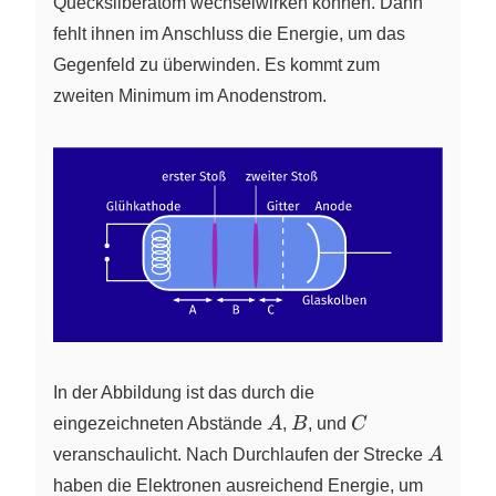
Quecksilberatom wechselwirken können. Dann
fehlt ihnen im Anschluss die Energie, um das
Gegenfeld zu überwinden. Es kommt zum
zweiten Minimum im Anodenstrom.
In der Abbildung ist das durch die
A
B
C
eingezeichneten Abstände
A
,
B
, und
C
A
veranschaulicht. Nach Durchlaufen der Strecke
A
haben die Elektronen ausreichend Energie, um