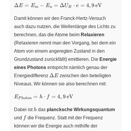
\Delta E =
Δ
=
−
=
Δ
⋅
=
4
,
9
eV
E
E
E
U
e
m
n
B
E_m - E_n =
\Delta U_B
Damit können wir den Franck-Hertz-Versuch
\cdot e =
auch dazu nutzen, die Wellenlänge des Lichts zu
4,9\,\pu{eV}
berechnen, das die Atome beim
Relaxieren
(Relaxieren nennt man den Vorgang, bei dem ein
Atom von einem angeregten Zustand in den
Grundzustand zurückfällt) emittieren. Die
Energie
eines Photons
entspricht nämlich genau der
\Delta
Δ
Energiedifferenz
E
zwischen den beteiligten
E
Niveaus. Wir können sie also berechnen mit:
E_{Photon}
=
⋅
=
4
,
9
eV
E
h
f
P
h
o
t
o
n
= h \cdot f =
h
4,9\,\pu{eV}
Dabei ist
h
das
plancksche Wirkungsquantum
f
und
f
die Frequenz. Statt mit der Frequenz
können wir die Energie auch mithilfe der