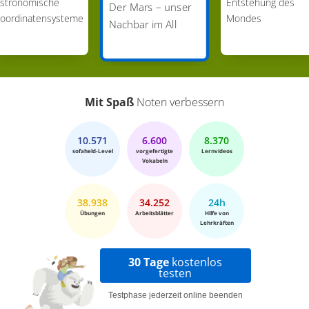
stronomische
Entstehung des
Der Mars – unser
oordinatensysteme
Mondes
Nachbar im All
Mit Spaß
Noten verbessern
10.571
6.600
8.370
sofaheld-Level
vorgefertigte
Lernvideos
Vokabeln
38.938
34.252
24h
Übungen
Arbeitsblätter
Hilfe von
Lehrkräften
30 Tage
kostenlos
testen
Testphase jederzeit online beenden