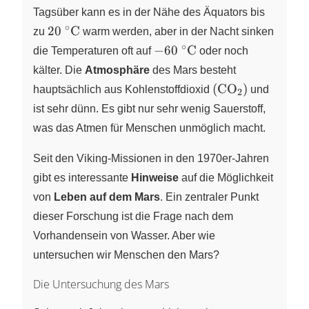
Tagsüber kann es in der Nähe des Äquators bis
∘
20~^\circ
20
C
zu
warm werden, aber in der Nacht sinken
\text{C}
∘
-60~^\circ
−
60
C
die Temperaturen oft auf
oder noch
\text{C}
kälter. Die
Atmosphäre
des Mars besteht
(\text{CO}_2)
(
CO
)
hauptsächlich aus Kohlenstoffdioxid
und
2
ist sehr dünn. Es gibt nur sehr wenig Sauerstoff,
was das Atmen für Menschen unmöglich macht.
Seit den Viking-Missionen in den 1970er-Jahren
gibt es interessante
Hinweise
auf die Möglichkeit
von
Leben auf dem Mars
. Ein zentraler Punkt
dieser Forschung ist die Frage nach dem
Vorhandensein von Wasser. Aber wie
untersuchen wir Menschen den Mars?
Die Untersuchung des Mars