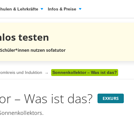
hulen & Lehrkräfte
Infos & Preise
nlos
testen
 Schüler*innen nutzen sofatutor
romkreis und Induktion
Sonnenkollektor – Was ist das?
r – Was ist das?
EXKURS
Sonnenkollektors.