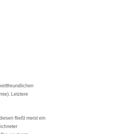
weltfreundlichen
ie). Letztere
esen fließt meist ein
ichneter