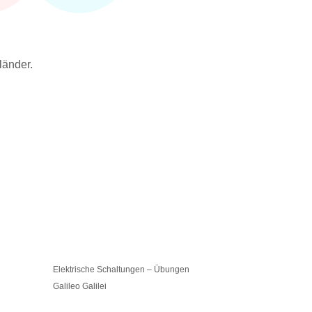
länder.
Elektrische Schaltungen – Übungen
Rollen- Und F
Galileo Galilei
Radioaktivität