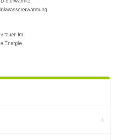
. Die erwärmte
Trinkwassererwärmung
v teuer. Im
he Energie