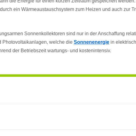
 kann die Energie für einen kurzen Zeitraum gespeichert werden
nn durch ein Wärmeaustauschsystem zum Heizen und auch zur 
ungsarmen Sonnenkollektoren sind nur in der Anschaffung relati
d Photovoltaikanlagen, welche die
Sonnenenergie
in elektrisc
end der Betriebszeit wartungs- und kostenintensiv.