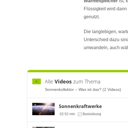
Wärmespeicher
ist,
Flüssigkeit wird da
genutzt.
Die langlebigen, wart
Unterschied dazu sin
umwandeln, auch währ
Alle
Videos
zum Thema
Sonnenkollektor – Was ist das? (2 Videos)
Sonnenkraftwerke
02:52 min
Basisübung