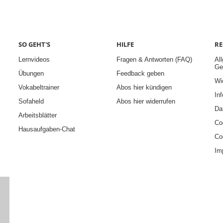
SO GEHT'S
HILFE
RE
Lernvideos
Fragen & Antworten (FAQ)
Al
Ge
Übungen
Feedback geben
Wi
Vokabeltrainer
Abos hier kündigen
Inf
Sofaheld
Abos hier widerrufen
Da
Arbeitsblätter
Co
Hausaufgaben-Chat
Co
Im