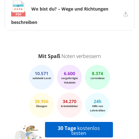
Wo bist du? – Wege und Richtungen
beschreiben
Mit Spaß
Noten verbessern
10.571
6.600
8.374
sofaheld-Level
vorgefertigte
Lernvideos
Vokabeln
38.956
34.270
24h
Übungen
Arbeitsblätter
Hilfe von
Lehrkräften
30 Tage
kostenlos
testen