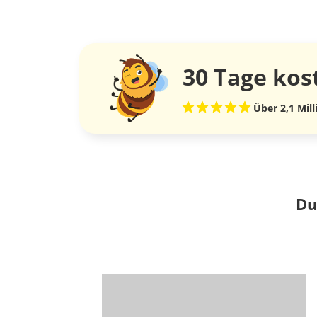
30 Tage
kos
Über 2,1 Mil
Du