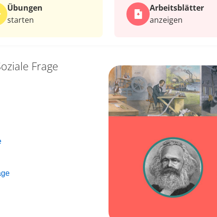
Übungen
Arbeits­blätter
starten
anzeigen
Soziale Frage
e
age