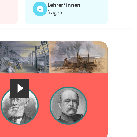
Lehrer*​innen
fragen